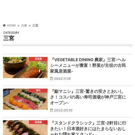
HOME
兵庫
三宮
CATEGORY
三宮
居酒屋
『VEGETABLE DINING 農家』三宮-ヘル
シーメニューが豊富！野菜が主役の古民
家風居酒屋-
2022.11.19
寿司
『鮨マニシ』三宮-驚きの安さとおいし
さ！コスパの高い寿司酒場が神戸三宮に
オープン-
2022.05.10
居酒屋
『スタンドクラシック』三宮-2軒目に行
きたい！日本酒好きにはたまらないおし
ゃれな隠れ家スタンド-