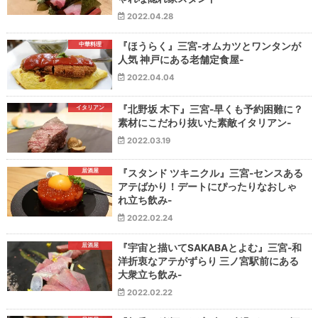
2022.04.28
中華料理
『ほうらく』三宮-オムカツとワンタンが
人気 神戸にある老舗定食屋-
2022.04.04
イタリアン
『北野坂 木下』三宮-早くも予約困難に？
素材にこだわり抜いた素敵イタリアン-
2022.03.19
居酒屋
『スタンド ツキニクル』三宮-センスある
アテばかり！デートにぴったりなおしゃ
れ立ち飲み-
2022.02.24
居酒屋
『宇宙と描いてSAKABAとよむ』三宮-和
洋折衷なアテがずらり 三ノ宮駅前にある
大衆立ち飲み-
2022.02.22