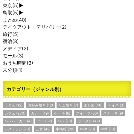
東京
(5)
►
鳥取
(5)
►
まとめ
(40)
テイクアウト・デリバリー
(2)
旅行
(5)
宿泊
(3)
メディア
(2)
モール
(3)
おうち時間
(3)
未分類
(1)
カテゴリー（ジャンル別）
うどん
(12)
お好み焼き
(12)
たこ焼き
(7)
まとめ
(40)
アイス
(3)
カフェ
(230)
カレー
(19)
ケーキ
(6)
スイーツ
(86)
ステーキ
(9)
ハンバーガー
(4)
バー
(37)
パン
(10)
ラーメン
(47)
レストラン
(70)
三宮
(42)
中崎町
(20)
中津
(20)
中華
(10)