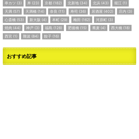
串カツ
(3)
丼
(23)
京都
(182)
北新地
(34)
北浜
(43)
堀江
(1)
天満
(57)
天満橋
(14)
奈良
(11)
寿司
(36)
居酒屋
(402)
庄内
(3)
心斎橋
(53)
新大阪
(4)
本町
(29)
梅田
(162)
河原町
(3)
焼肉
(44)
神戸
(3)
福島
(128)
肥後橋
(15)
蕎麦
(4)
西大橋
(18)
西宮
(1)
難波
(84)
餃子
(16)
おすすめ記事