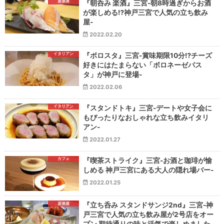
居酒屋
『朝呑み 楽酒』三宮-朝8時過ぎからお酒
が楽しめる⁉神戸三宮で人気の立ち飲み
屋-
2022.02.20
イタリアン
『ボロスタ』三宮-賞味期限10分⁉チーズ
好きにはたまらない「ボロネーゼパス
タ」が神戸に登場-
2022.02.06
イタリアン
『スタンドトキ』三宮-デートや女子会に
もぴったりなおしゃれな立ち飲みイタリ
アン-
2022.01.27
カフェ
『喫茶ストライク』三宮-お酒と珈琲が愉
しめる 神戸三宮にある大人の隠れ場バー-
2022.01.25
居酒屋
『立ち呑み スタンドサンジ2nd』三宮-神
戸三宮で人気の立ち飲み屋が2号店をオー
プン 期待通りの味と活気で楽しめました-