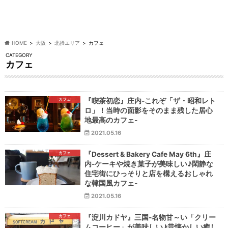
HOME
大阪
北摂エリア
カフェ
CATEGORY
カフェ
カフェ
『喫茶初恋』庄内-これぞ「ザ・昭和レト
ロ」！当時の面影をそのまま残した居心
地最高のカフェ-
2021.05.16
カフェ
『Dessert & Bakery Cafe May 6th』庄
内-ケーキや焼き菓子が美味しい♪閑静な
住宅街にひっそりと店を構えるおしゃれ
な韓国風カフェ-
2021.05.16
カフェ
『淀川カドヤ』三国-名物甘～い「クリー
ムコーヒー」が美味しい♪昔懐かしい癒し