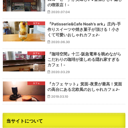
の喫茶店！-
2020.07.04
カフェ
『Patisserie&Cafe Noah’s ark』庄内‐手
作りスイーツや焼き菓子が頂ける！小さ
くて可愛いおしゃれカフェ♪‐
2020.06.30
カフェ
『珈琲空間』十三-阪急電車を眺めながら
こだわりの珈琲が楽しめる隠れ家すぎる
カフェ！-
2020.03.29
カフェ
『カフェ ヤット』箕面-夜景が最高！箕面
の高台にある北欧風のおしゃれカフェ♪-
2019.03.10
当サイトについて