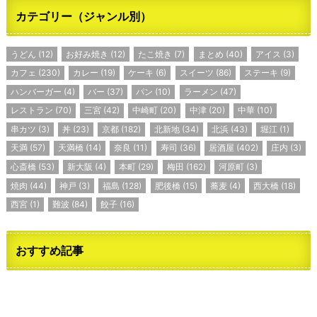
カテゴリー（ジャンル別）
うどん
(12)
お好み焼き
(12)
たこ焼き
(7)
まとめ
(40)
アイス
(3)
カフェ
(230)
カレー
(19)
ケーキ
(6)
スイーツ
(86)
ステーキ
(9)
ハンバーガー
(4)
バー
(37)
パン
(10)
ラーメン
(47)
レストラン
(70)
三宮
(42)
中崎町
(20)
中津
(20)
中華
(10)
串カツ
(3)
丼
(23)
京都
(182)
北新地
(34)
北浜
(43)
堀江
(1)
天満
(57)
天満橋
(14)
奈良
(11)
寿司
(36)
居酒屋
(402)
庄内
(3)
心斎橋
(53)
新大阪
(4)
本町
(29)
梅田
(162)
河原町
(3)
焼肉
(44)
神戸
(3)
福島
(128)
肥後橋
(15)
蕎麦
(4)
西大橋
(18)
西宮
(1)
難波
(84)
餃子
(16)
おすすめ記事