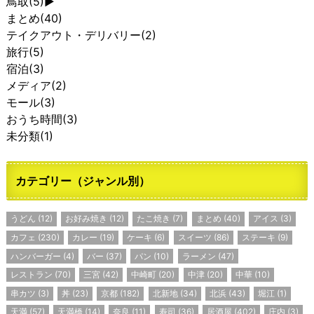
鳥取
(5)
►
まとめ
(40)
テイクアウト・デリバリー
(2)
旅行
(5)
宿泊
(3)
メディア
(2)
モール
(3)
おうち時間
(3)
未分類
(1)
カテゴリー（ジャンル別）
うどん
(12)
お好み焼き
(12)
たこ焼き
(7)
まとめ
(40)
アイス
(3)
カフェ
(230)
カレー
(19)
ケーキ
(6)
スイーツ
(86)
ステーキ
(9)
ハンバーガー
(4)
バー
(37)
パン
(10)
ラーメン
(47)
レストラン
(70)
三宮
(42)
中崎町
(20)
中津
(20)
中華
(10)
串カツ
(3)
丼
(23)
京都
(182)
北新地
(34)
北浜
(43)
堀江
(1)
天満
(57)
天満橋
(14)
奈良
(11)
寿司
(36)
居酒屋
(402)
庄内
(3)