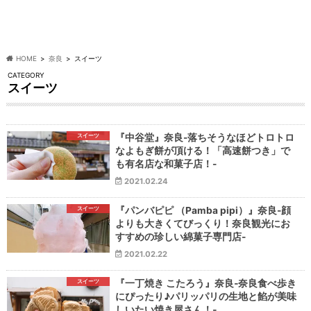
HOME
奈良
スイーツ
CATEGORY
スイーツ
スイーツ
『中谷堂』奈良-落ちそうなほどトロトロ
なよもぎ餅が頂ける！「高速餅つき」で
も有名店な和菓子店！-
2021.02.24
スイーツ
『パンバピピ （Pamba pipi）』奈良-顔
よりも大きくてびっくり！奈良観光にお
すすめの珍しい綿菓子専門店-
2021.02.22
スイーツ
『一丁焼き こたろう』奈良‐奈良食べ歩き
にぴったり♪パリッパリの生地と餡が美味
しいたい焼き屋さん！‐