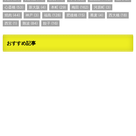
心斎橋
(53)
新大阪
(4)
本町
(29)
梅田
(162)
河原町
(3)
焼肉
(44)
神戸
(3)
福島
(128)
肥後橋
(15)
蕎麦
(4)
西大橋
(18)
西宮
(1)
難波
(84)
餃子
(16)
おすすめ記事