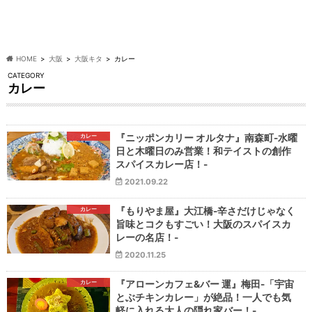
HOME
大阪
大阪キタ
カレー
CATEGORY
カレー
カレー
『ニッポンカリー オルタナ』南森町-水曜
日と木曜日のみ営業！和テイストの創作
スパイスカレー店！-
2021.09.22
カレー
『もりやま屋』大江橋-辛さだけじゃなく
旨味とコクもすごい！大阪のスパイスカ
レーの名店！-
2020.11.25
カレー
『アローンカフェ&バー 運』梅田-「宇宙
とぶチキンカレー」が絶品！一人でも気
軽に入れる大人の隠れ家バー！-