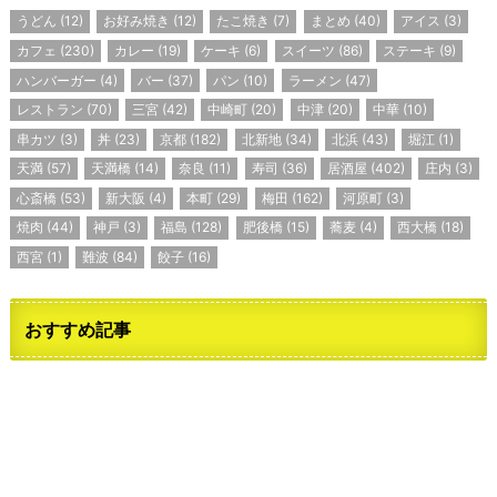
うどん
(12)
お好み焼き
(12)
たこ焼き
(7)
まとめ
(40)
アイス
(3)
カフェ
(230)
カレー
(19)
ケーキ
(6)
スイーツ
(86)
ステーキ
(9)
ハンバーガー
(4)
バー
(37)
パン
(10)
ラーメン
(47)
レストラン
(70)
三宮
(42)
中崎町
(20)
中津
(20)
中華
(10)
串カツ
(3)
丼
(23)
京都
(182)
北新地
(34)
北浜
(43)
堀江
(1)
天満
(57)
天満橋
(14)
奈良
(11)
寿司
(36)
居酒屋
(402)
庄内
(3)
心斎橋
(53)
新大阪
(4)
本町
(29)
梅田
(162)
河原町
(3)
焼肉
(44)
神戸
(3)
福島
(128)
肥後橋
(15)
蕎麦
(4)
西大橋
(18)
西宮
(1)
難波
(84)
餃子
(16)
おすすめ記事