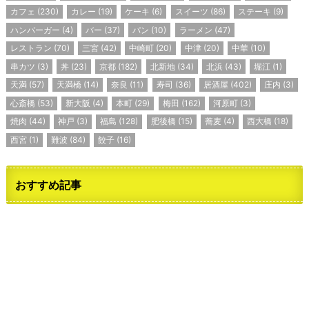
カフェ
(230)
カレー
(19)
ケーキ
(6)
スイーツ
(86)
ステーキ
(9)
ハンバーガー
(4)
バー
(37)
パン
(10)
ラーメン
(47)
レストラン
(70)
三宮
(42)
中崎町
(20)
中津
(20)
中華
(10)
串カツ
(3)
丼
(23)
京都
(182)
北新地
(34)
北浜
(43)
堀江
(1)
天満
(57)
天満橋
(14)
奈良
(11)
寿司
(36)
居酒屋
(402)
庄内
(3)
心斎橋
(53)
新大阪
(4)
本町
(29)
梅田
(162)
河原町
(3)
焼肉
(44)
神戸
(3)
福島
(128)
肥後橋
(15)
蕎麦
(4)
西大橋
(18)
西宮
(1)
難波
(84)
餃子
(16)
おすすめ記事