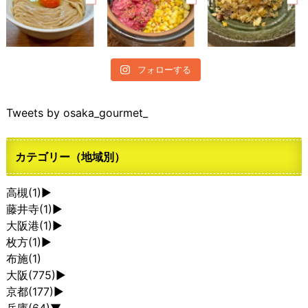
フォローする
Tweets by osaka_gourmet_
カテゴリー（地域別）
高槻
(1)
►
藤井寺
(1)
►
大阪港
(1)
►
枚方
(1)
►
布施
(1)
大阪
(775)
►
京都
(177)
►