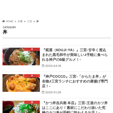
HOME
兵庫
三宮
丼
CATEGORY
丼
丼
『糀屋（KOUJI-YA）』三宮-甘辛く煮込
まれた黒毛和牛が美味しい♪手軽に食べら
れる神戸のB級グルメ！-
2020.04.16
丼
『神戸COCCO』三宮-「からたま丼」が
名物♪三宮ランチにおすすめの唐揚げ専門
店！-
2020.01.26
丼
『かつ丼吉兵衛 本店』三宮-王道のカツ丼
はここにあり！素材にこだわり抜いた究
極のカツ丼が手軽に味わえるお店！-