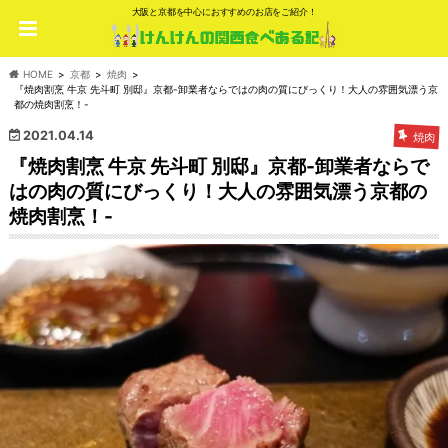
大阪と京都を中心におすすめのお店をご紹介！
HOME
京都
焼肉
『焼肉割烹 牛京 先斗町 別邸』京都-卸業者ならではの肉の質にびっくり！大人の雰囲気漂う京
都の焼肉割烹！-
2021.04.14
焼肉
『焼肉割烹 牛京 先斗町 別邸』京都-卸業者ならで
はの肉の質にびっくり！大人の雰囲気漂う京都の
焼肉割烹！-