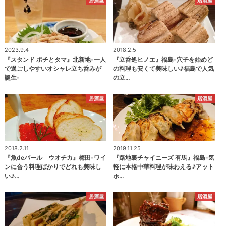
居酒屋
居酒屋
2023.9.4
2018.2.5
『スタンド ポチとタマ』北新地-一人
『立呑処ヒノエ』福島-穴子を始めど
で過ごしやすいオシャレ立ち呑みが
の料理も安くて美味しい♪福島で人気
誕生-
の立…
居酒屋
居酒屋
2018.2.11
2019.11.25
『魚deバール ウオチカ』梅田-ワイ
『路地裏チャイニーズ 有馬』福島-気
ンに合う料理ばかりでどれも美味し
軽に本格中華料理が味わえる♪アット
い♪…
ホ…
居酒屋
居酒屋