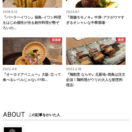
2019.5.12
2023.9.1
『パーラーイワシ』福島-イワシ料理
『酒舗モモノキ』中津-アテがウマす
をはじめ個性が光る創作料理が勢ぞ
ぎるオシャレな中華酒場-
ろいの…
居酒屋
割烹
2022.4.6
2023.2.18
『オーヨドアベニュー』大阪-立って
『鶏割烹 ならや』北新地-焼鳥は注文
食べるレベルじゃない⁉和…
必須！鶏料理がウリの大人な割烹料
理店-
ABOUT
この記事をかいた人