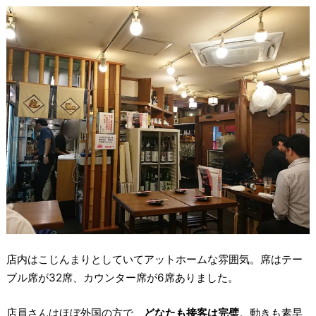
店内はこじんまりとしていてアットホームな雰囲気。席はテー
ブル席が32席、カウンター席が6席ありました。
店員さんはほぼ外国の方で、
どなたも接客は完璧
。動きも素早