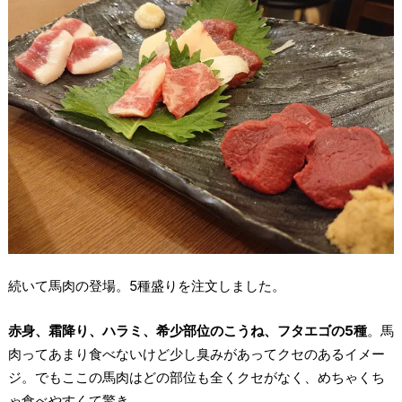
続いて馬肉の登場。5種盛りを注文しました。
赤身、霜降り、ハラミ、希少部位のこうね、フタエゴの5種
。馬
肉ってあまり食べないけど少し臭みがあってクセのあるイメー
ジ。でもここの馬肉はどの部位も全くクセがなく、めちゃくち
ゃ食べやすくて驚き。