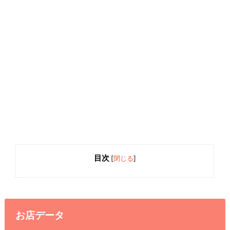
目次
[
閉じる
]
お店データ