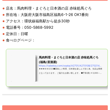
店名：馬肉料理・まぐろと日本酒の店 赤味処馬ぐろ
所在地：大阪府大阪市福島区福島6-1-26 OK1番街
アクセス：環状線福島駅から徒歩30秒
電話番号：050-5868-5992
定休日：日曜
食べログページ：
馬肉料理・まぐろと日本酒の店 赤味処馬ぐろ
(福島/居酒屋)
https://tabelog.com/osaka/A2701/A270108/27021442/
★★★☆☆3.53 ■美味しい料理、日本酒を楽しんで頂く為、当店は禁煙
となっております。 ご協力をお願い致します。 ■予算(夜):￥3,000～
￥3,999