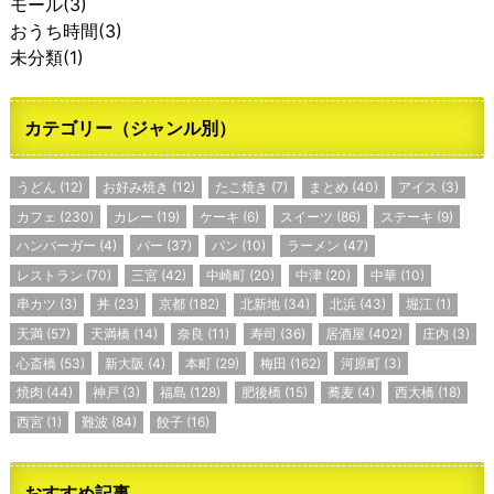
モール
(3)
おうち時間
(3)
未分類
(1)
カテゴリー（ジャンル別）
うどん
(12)
お好み焼き
(12)
たこ焼き
(7)
まとめ
(40)
アイス
(3)
カフェ
(230)
カレー
(19)
ケーキ
(6)
スイーツ
(86)
ステーキ
(9)
ハンバーガー
(4)
バー
(37)
パン
(10)
ラーメン
(47)
レストラン
(70)
三宮
(42)
中崎町
(20)
中津
(20)
中華
(10)
串カツ
(3)
丼
(23)
京都
(182)
北新地
(34)
北浜
(43)
堀江
(1)
天満
(57)
天満橋
(14)
奈良
(11)
寿司
(36)
居酒屋
(402)
庄内
(3)
心斎橋
(53)
新大阪
(4)
本町
(29)
梅田
(162)
河原町
(3)
焼肉
(44)
神戸
(3)
福島
(128)
肥後橋
(15)
蕎麦
(4)
西大橋
(18)
西宮
(1)
難波
(84)
餃子
(16)
おすすめ記事