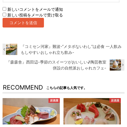
新しいコメントをメールで通知
新しい投稿をメールで受け取る
『コミセン河家』難波-“メタボないわし”は必食 一人飲み
もしやすいおしゃれ立ち飲み-
『森森舎』西田辺-季節のスイーツがおいしい♪陶芸教室
併設の自然派おしゃれカフェ-
RECOMMEND
こちらの記事も人気です。
居酒屋
居酒屋