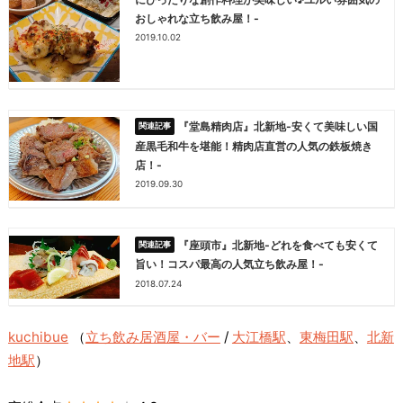
おしゃれな立ち飲み屋！-
2019.10.02
『堂島精肉店』北新地-安くて美味しい国
産黒毛和牛を堪能！精肉店直営の人気の鉄板焼き
店！-
2019.09.30
『座頭市』北新地-どれを食べても安くて
旨い！コスパ最高の人気立ち飲み屋！-
2018.07.24
kuchibue
（
立ち飲み居酒屋・バー
/
大江橋駅
、
東梅田駅
、
北新
地駅
）