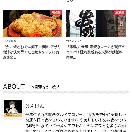
しゃ…
居酒屋
居酒屋
2019.8.9
2019.9.24
『たこ焼とおでん池下』梅田-アサリ
『串戟 』天満-串焼きコースが驚愕の
出汁が決め手！たこ焼きをアテにお
コスパ！隠れ家感ある人気の鉄板料
酒を楽…
理屋…
ABOUT
この記事をかいた人
けんけん
平成生まれの関西グルメブロガー。 大阪を中心に美味しい
お店を日々食べ歩いています(‘ω’) 美味しいものを食べてい
る時が生きていて一番シアワセ♪ このシアワセを多くの方に
知ってほしくて当ブログを立ち上げました！ 休日は梅田キ