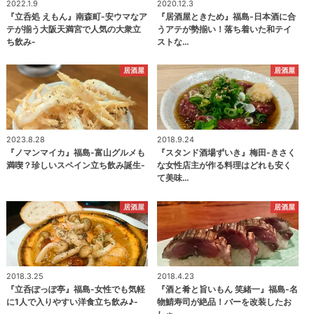
2022.1.9
2020.12.3
『立呑処 えもん』南森町-安ウマなア
『居酒屋ときため』福島-日本酒に合
テが揃う大阪天満宮で人気の大衆立
うアテが勢揃い！落ち着いた和テイ
ち飲み-
ストな…
居酒屋
居酒屋
2023.8.28
2018.9.24
『ノマンマイカ』福島-富山グルメも
『スタンド酒場ずいき』梅田-きさく
満喫？珍しいスペイン立ち飲み誕生-
な女性店主が作る料理はどれも安く
て美味…
居酒屋
居酒屋
2018.3.25
2018.4.23
『立呑ぽっぽ亭』福島-女性でも気軽
『酒と肴と旨いもん 笑緒一』福島-名
に1人で入りやすい洋食立ち飲み♪-
物鯖寿司が絶品！バーを改装したお