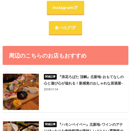
Instagram
食べログ
周辺のこちらのお店もおすすめ
『浪花ろばた 頂鯛』北新地-おもてなしの
心と遊び心が溢れる！新感覚のおしゃれな居酒屋-
2019.11.14
『ハモンベイベー』北新地-ワインのアテ
にぴったりな創作料理が美味しい♪ユルい雰囲気の