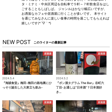
タ・ミナミ・中央区周辺を自転車で５軒～７軒飲食店をはし
ごすることもしばしば。 ジャンルはかなり幅広いですが、
お洒落なカフェや居酒屋に行くことが多いです。 本サイト
を通じてみなさんに楽しい食事の時間を過ごしてもらえれば
嬉しいです(*´▽｀*)
NEW POST
このライターの最新記事
居酒屋
居酒屋
2024.5.4
2024.5.2
『海賊食堂』梅田-梅田の路地裏にひ
『ポン酒タグラム The Bar』谷町六
っそり誕生した大衆立ち飲み-
丁目-お通しは“日本酒”？日本酒好
き…
居酒屋
居酒屋