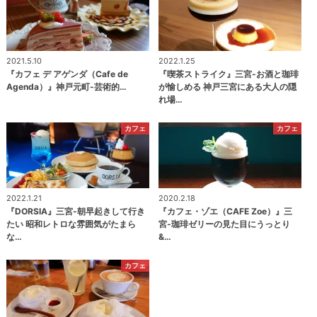
2021.5.10
2022.1.25
『カフェ デ アゲンダ（Cafe de
『喫茶ストライク』三宮-お酒と珈琲
Agenda）』神戸元町-芸術的…
が愉しめる 神戸三宮にある大人の隠
れ場…
カフェ
カフェ
2022.1.21
2020.2.18
『DORSIA』三宮-朝早起きして行き
『カフェ・ゾエ（CAFE Zoe）』三
たい 昭和レトロな雰囲気がたまら
宮-珈琲ゼリーの見た目にうっとり
な…
&…
カフェ