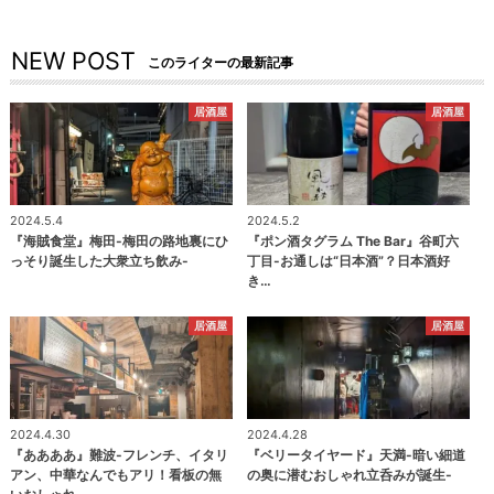
NEW POST
このライターの最新記事
居酒屋
居酒屋
2024.5.4
2024.5.2
『海賊食堂』梅田-梅田の路地裏にひ
『ポン酒タグラム The Bar』谷町六
っそり誕生した大衆立ち飲み-
丁目-お通しは“日本酒”？日本酒好
き…
居酒屋
居酒屋
2024.4.30
2024.4.28
『ああああ』難波-フレンチ、イタリ
『ベリータイヤード』天満-暗い細道
アン、中華なんでもアリ！看板の無
の奥に潜むおしゃれ立呑みが誕生-