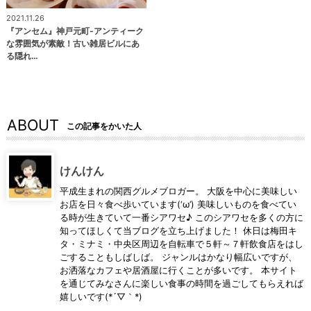
2021.11.26
『アンセム』神戸元町-アンティーク
な雰囲気が素敵！古い雑居ビルにあ
る隠れ…
ABOUT
この記事をかいた人
けんけん
平成生まれの関西グルメブロガー。 大阪を中心に美味しい
お店を日々食べ歩いています(‘ω’) 美味しいものを食べてい
る時が生きていて一番シアワセ♪ このシアワセを多くの方に
知ってほしくて当ブログを立ち上げました！ 休日は梅田キ
タ・ミナミ・中央区周辺を自転車で５軒～７軒飲食店をはし
ごすることもしばしば。 ジャンルはかなり幅広いですが、
お洒落なカフェや居酒屋に行くことが多いです。 本サイト
を通じてみなさんに楽しい食事の時間を過ごしてもらえれば
嬉しいです(*´▽｀*)