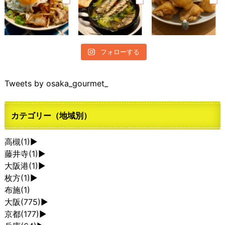
フォローする
Tweets by osaka_gourmet_
カテゴリー（地域別）
高槻
(1)
►
藤井寺
(1)
►
大阪港
(1)
►
枚方
(1)
►
布施
(1)
大阪
(775)
►
京都
(177)
►