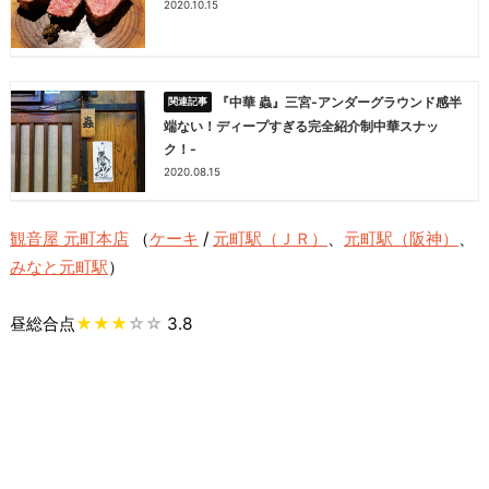
2020.10.15
『中華 蟲』三宮-アンダーグラウンド感半
端ない！ディープすぎる完全紹介制中華スナッ
ク！-
2020.08.15
観音屋 元町本店
（
ケーキ
/
元町駅（ＪＲ）
、
元町駅（阪神）
、
みなと元町駅
）
昼総合点
★★★
☆☆
3.8