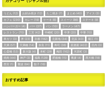
カテゴリー（ジャンル別）
うどん
(12)
お好み焼き
(12)
たこ焼き
(7)
まとめ
(40)
アイス
(3)
カフェ
(230)
カレー
(19)
ケーキ
(6)
スイーツ
(86)
ステーキ
(9)
ハンバーガー
(4)
バー
(37)
パン
(10)
ラーメン
(47)
レストラン
(70)
三宮
(42)
中崎町
(20)
中津
(20)
中華
(10)
串カツ
(3)
丼
(23)
京都
(182)
北新地
(34)
北浜
(43)
堀江
(1)
天満
(57)
天満橋
(14)
奈良
(11)
寿司
(36)
居酒屋
(402)
庄内
(3)
心斎橋
(53)
新大阪
(4)
本町
(29)
梅田
(162)
河原町
(3)
焼肉
(44)
神戸
(3)
福島
(128)
肥後橋
(15)
蕎麦
(4)
西大橋
(18)
西宮
(1)
難波
(84)
餃子
(16)
おすすめ記事