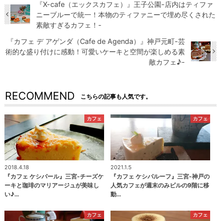
『X-cafe（エックスカフェ）』王子公園-店内はティファ
ニーブルーで統一！本物のティファニーで埋め尽くされた
素敵すぎるカフェ！-
『カフェ デ アゲンダ（Cafe de Agenda）』神戸元町-芸
術的な盛り付けに感動！可愛いケーキと空間が楽しめる素
敵カフェ♪-
RECOMMEND
こちらの記事も人気です。
カフェ
カフェ
2018.4.18
2021.1.5
『カフェ ケシパール』三宮-チーズケ
『カフェ ケシパルーフ』三宮-神戸の
ーキと珈琲のマリアージュが美味し
人気カフェが週末のみビルの9階に移
い♪…
動…
カフェ
カフェ