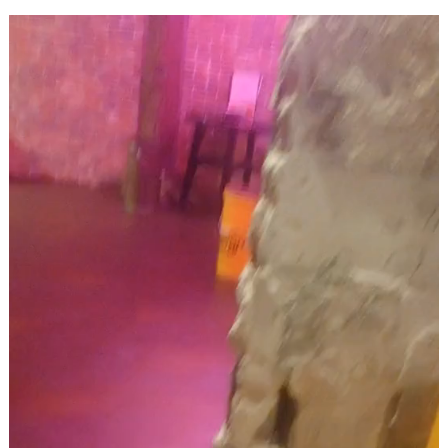
動
画
プ
レ
ー
ヤ
ー