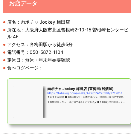
お店データ
店名：肉ポチャ Jockey 梅田店
所在地：大阪府大阪市北区曾根崎2-10-15 曽根崎センタービ
ル 4F
アクセス：各梅田駅から徒歩5分
電話番号：050-5872-1104
定休日：無休・年末年始要確認
食べログページ：
肉ポチャ Jockey 梅田店 (東梅田/居酒屋)
https://tabelog.com/osaka/A2701/A270101/27120142/
★★★☆☆3.04 ■【梅田駅5分】日本で味わう、韓国路上屋台の世界観
☆本格韓国メニューやお酒で楽しいひと時を♪ ■予算(夜):￥2,000～￥2,
999