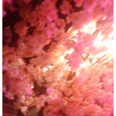
動
画
プ
レ
ー
ヤ
ー