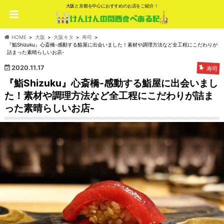
大阪と京都を中心におすすめのお店をご紹介！
HOME
大阪
大阪キタ
寿司
『鮨Shizuku』心斎橋-感動する鮨屋に出会いました！素材や調理方法など全工程にこだわりが
詰まった素晴らしいお店-
2020.11.17
寿司
『鮨Shizuku』心斎橋-感動する鮨屋に出会いまし
た！素材や調理方法など全工程にこだわりが詰ま
った素晴らしいお店-