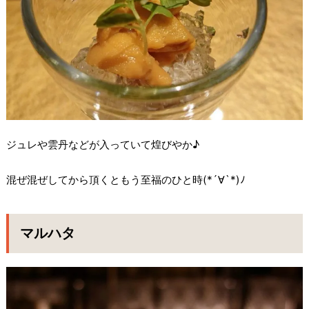
ジュレや雲丹などが入っていて煌びやか♪
混ぜ混ぜしてから頂くともう至福のひと時(*´∀`*)ﾉ
マルハタ