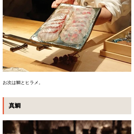
お次は鯛とヒラメ。
真鯛