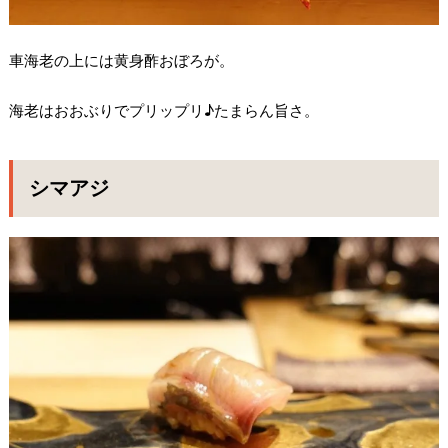
車海老の上には黄身酢おぼろが。
海老はおおぶりでプリップリ♪たまらん旨さ。
シマアジ