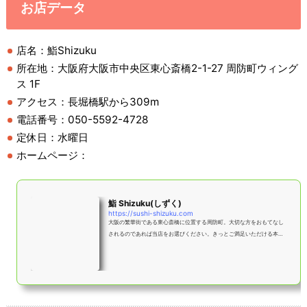
お店データ
店名：鮨Shizuku
所在地：大阪府大阪市中央区東心斎橋2-1-27 周防町ウィング
ス 1F
アクセス：長堀橋駅から309m
電話番号：050-5592-4728
定休日：水曜日
ホームページ：
鮨 Shizuku(しずく)
https://sushi-shizuku.com
大阪の繁華街である東心斎橋に位置する周防町。大切な方をおもてなし
されるのであれば当店をお選びください。きっとご満足いただける本格
的なお寿司や会席料理を提供させていただきます。