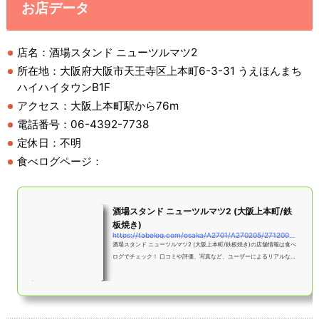
お店データ
店名：酒場スタンド ニューツルマツ2
所在地：大阪府大阪市天王寺区上本町6-3-31 うえほんまち
ハイハイタウンB1F
アクセス：大阪上本町駅から76m
電話番号：06-4392-7738
定休日：不明
食べログページ：
酒場スタンド ニューツルマツ2 (大阪上本町/鉄
板焼き)
https://tabelog.com/osaka/A2701/A270205/27120008/
酒場スタンド ニューツルマツ2 (大阪上本町/鉄板焼き)の店舗情報は食べ
ログでチェック！ 口コミや評価、写真など、ユーザーによるリアルな情
報が満載です！地図や料理メニューなどの詳細情報も充実。