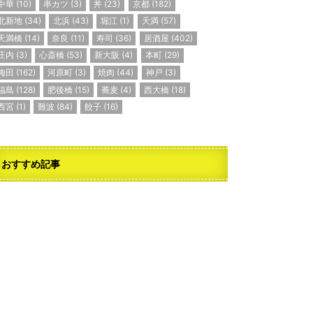
中華
(10)
串カツ
(3)
丼
(23)
京都
(182)
北新地
(34)
北浜
(43)
堀江
(1)
天満
(57)
天満橋
(14)
奈良
(11)
寿司
(36)
居酒屋
(402)
庄内
(3)
心斎橋
(53)
新大阪
(4)
本町
(29)
梅田
(162)
河原町
(3)
焼肉
(44)
神戸
(3)
福島
(128)
肥後橋
(15)
蕎麦
(4)
西大橋
(18)
西宮
(1)
難波
(84)
餃子
(16)
おすすめ記事