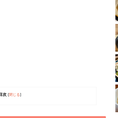
目次
[
閉じる
]