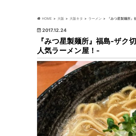
HOME
大阪
大阪キタ
ラーメン
『みつ星製麺所』
2017.12.24
『みつ星製麺所』福島-ザク
人気ラーメン屋！-