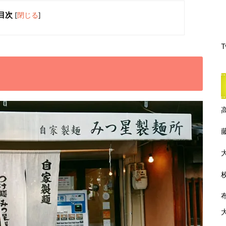
目次
[
閉じる
]
T