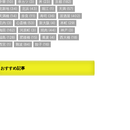
中華
(10)
串カツ
(3)
丼
(23)
京都
(182)
北新地
(34)
北浜
(43)
堀江
(1)
天満
(57)
天満橋
(14)
奈良
(11)
寿司
(36)
居酒屋
(402)
庄内
(3)
心斎橋
(53)
新大阪
(4)
本町
(29)
梅田
(162)
河原町
(3)
焼肉
(44)
神戸
(3)
福島
(128)
肥後橋
(15)
蕎麦
(4)
西大橋
(18)
西宮
(1)
難波
(84)
餃子
(16)
おすすめ記事