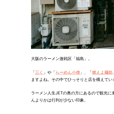
大阪のラーメン激戦区「福島」。
「
三く
」や「
らーめん小僧
」、「
燃えよ麺助
ますよね。その中でひっそりと店を構えてい
ラーメン人生JETの奥の方にあるので観光に
んよりかは行列が少ない印象。