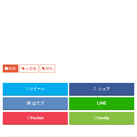
焼鳥
心斎橋
焼鳥
ツイート
シェア
はてブ
Pocket
feedly