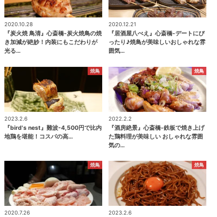
2020.10.28
2020.12.21
『炭火焼 鳥清』心斎橋-炭火焼鳥の焼
『居酒屋八べえ』心斎橋-デートにぴ
き加減が絶妙！内装にもこだわりが
ったり♪焼鳥が美味しいおしゃれな雰
光る…
囲気…
焼鳥
焼鳥
2023.2.6
2022.2.2
『bird's nest』難波-4,500円で比内
『酒房絶景』心斎橋-鉄板で焼き上げ
地鶏を堪能！コスパの高…
た鶏料理が美味しい おしゃれな雰囲
気の…
焼鳥
焼鳥
2020.7.26
2023.2.6