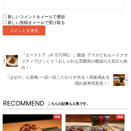
新しいコメントをメールで通知
新しい投稿をメールで受け取る
『エーストア（A-STORE）』難波-アテがどれもハイクオ
リティでびっくり！おしゃれな雰囲気の難波の人気立ち飲
み！-
『はせ川』心斎橋-一品一品こだわりが光る！高級感ある
隠れ家寿司割烹！-
RECOMMEND
こちらの記事も人気です。
焼鳥
焼鳥