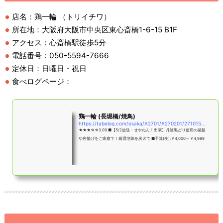
店名：鶏一輪 （トリイチワ）
所在地：大阪府大阪市中央区東心斎橋1-6-15 B1F
アクセス：心斎橋駅徒歩5分
電話番号：050-5594-7666
定休日：日曜日・祝日
食べログページ：
鶏一輪 (長堀橋/焼鳥)
https://tabelog.com/osaka/A2701/A270201/27101507/
★★★☆☆3.09 ■【5/2放送・せやねん！出演】丹波黒どり使用の釜飯
や唐揚げをご家庭で！厳選地鶏を炭火で ■予算(夜):￥4,000～￥4,999