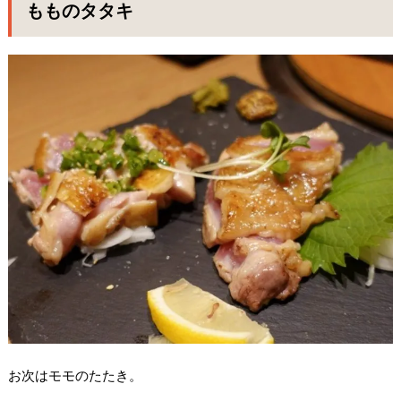
もものタタキ
お次はモモのたたき。