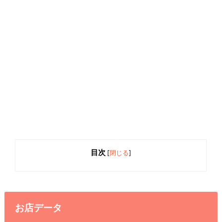
目次
[
閉じる
]
お店データ