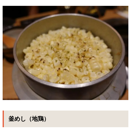
釜めし（地鶏）