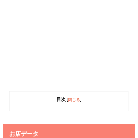
目次
[
閉じる
]
お店データ