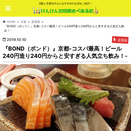
大阪と京都を中心におすすめのお店をご紹介！
HOME
京都
居酒屋
『BOND（ボンド）』京都-コスパ最高！ビール240円造り240円からと安すぎる人気立ち飲
み！-
2019.10.10
居酒屋
『BOND（ボンド）』京都-コスパ最高！ビール
240円造り240円からと安すぎる人気立ち飲み！-