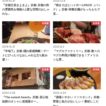
2019.10.31
2020.12.8
『京都立呑きよきよ』京都-京都の和
『焼きそばとハイボールPACK（パッ
の雰囲気を堪能♪上質な空間のおしゃ
ク）』京都-特製生麺がもっちもちで
れな…
旨…
居酒屋
居酒屋
2019.10.31
2020.8.2
『半地下』京都-隠れ家感満載！デー
『マグロファクトリー』京都-数々の
トにぴったりなおしゃれな立ち飲み
マグロ料理が堪能できる！アメリカ
屋！-
ンな雰…
居酒屋
居酒屋
2024.3.28
2022.4.24
『The sunset beach』京都-居心地
『酒場トやさい イソスタンド』京都-
抜群のオシャレ居酒屋オー…
野菜と魚介がおいしい！素材にこだ
わっ…