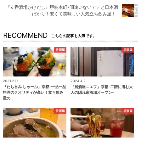
『立呑酒場かけだし』堺筋本町-間違いないアテと日本酒
ばかり！安くて美味しい人気立ち飲み屋！-
RECOMMEND
こちらの記事も人気です。
居酒屋
居酒屋
2021.2.17
2024.4.2
『たち呑み しゃーぷ』京都-一品一品
『居酒屋ニエフ』京都-二階に潜む大
料理のクオリティが高い！立ち飲み
人の隠れ家酒場オープン-
屋の…
居酒屋
居酒屋