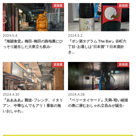
居酒屋
居酒屋
2024.5.4
2024.5.2
『海賊食堂』梅田-梅田の路地裏にひ
『ポン酒タグラム The Bar』谷町六
っそり誕生した大衆立ち飲み-
丁目-お通しは“日本酒”？日本酒好
き…
居酒屋
居酒屋
2024.4.30
2024.4.28
『ああああ』難波-フレンチ、イタリ
『ベリータイヤード』天満-暗い細道
アン、中華なんでもアリ！看板の無
の奥に潜むおしゃれ立呑みが誕生-
いおしゃれ…