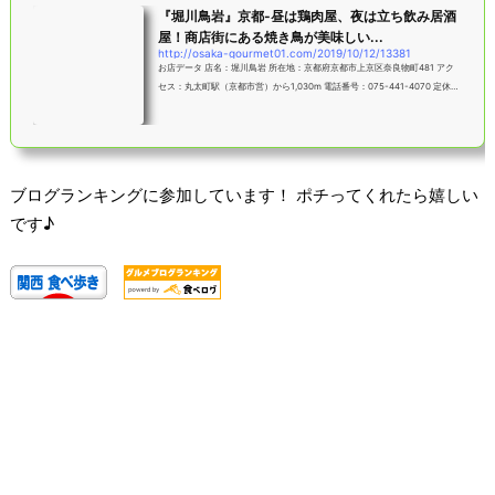
『堀川鳥岩』京都-昼は鶏肉屋、夜は立ち飲み居酒
屋！商店街にある焼き鳥が美味しい...
http://osaka-gourmet01.com/2019/10/12/13381
お店データ 店名：堀川鳥岩 所在地：京都府京都市上京区奈良物町481 アク
セス：丸太町駅（京都市営）から1,030m 電話番号：075-441-4070 定休
日：月、木、日 食べログページ：焼き鳥をはじめどれも安くて美味しい♪堀
川商店街で人気の鶏肉店！京都の昔ながらの雰囲気漂う「堀川商店街」。丸
太町と今出川の間ぐらいにあり、この筋には様々な飲食店などが建ち並んで
います。その一角に店を構える鶏肉店「堀川鳥岩」さん。昼間は鶏肉を店頭
で販売。週2回水曜・金曜限定で立ち飲み営業されていたんですが、2018年
ブログランキングに参加しています！ ポチってくれたら嬉しい
4月、週2回から週4回...
です♪