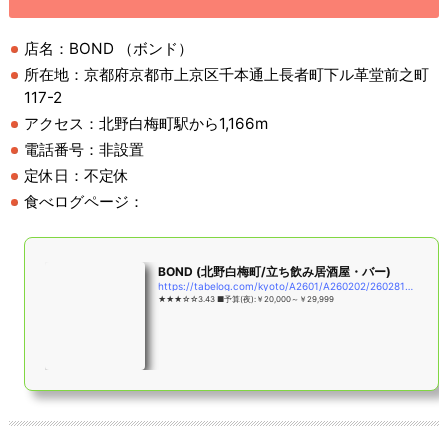
店名：BOND （ボンド）
所在地：京都府京都市上京区千本通上長者町下ル革堂前之町
117-2
アクセス：北野白梅町駅から1,166m
電話番号：非設置
定休日：不定休
食べログページ：
BOND (北野白梅町/立ち飲み居酒屋・バー)
https://tabelog.com/kyoto/A2601/A260202/26028137/
★★★☆☆3.43 ■予算(夜):￥20,000～￥29,999