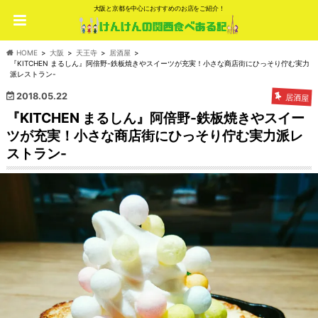
大阪と京都を中心におすすめのお店をご紹介！
HOME
大阪
天王寺
居酒屋
『KITCHEN まるしん』阿倍野-鉄板焼きやスイーツが充実！小さな商店街にひっそり佇む実力
派レストラン-
2018.05.22
居酒屋
『KITCHEN まるしん』阿倍野-鉄板焼きやスイー
ツが充実！小さな商店街にひっそり佇む実力派レ
ストラン-