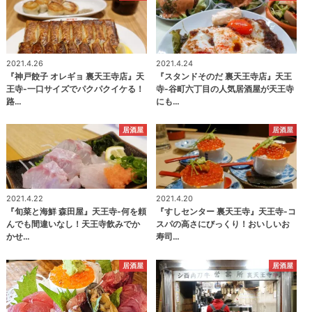
2021.4.26
2021.4.24
『神戸餃子 オレギョ 裏天王寺店』天
『スタンドそのだ 裏天王寺店』天王
王寺-一口サイズでパクパクイケる！
寺-谷町六丁目の人気居酒屋が天王寺
路…
にも…
居酒屋
居酒屋
2021.4.22
2021.4.20
『旬菜と海鮮 森田屋』天王寺-何を頼
『すしセンター 裏天王寺』天王寺-コ
んでも間違いなし！天王寺飲みでか
スパの高さにびっくり！おいしいお
かせ…
寿司…
居酒屋
居酒屋