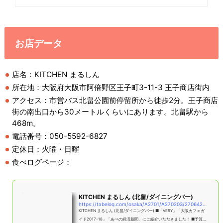
お店データ
店名：KITCHEN まるしん
所在地：大阪府大阪市阿倍野区王子町3-11-3 王子商店街内
アクセス：市営バス北畠公園前停留所から徒歩2分。王子商店
街の南出口から30メートルくらいにあります。北畠駅から
468m。
電話番号：050-5592-6827
定休日：火曜・日曜
食べログページ：
KITCHEN まるしん (北畠/ダイニングバー)
https://tabelog.com/osaka/A2701/A270203/27064252/
KITCHEN まるしん (北畠/ダイニングバー) ■「VERY」「大阪カフェガ
イド2017-18」「あべの経済新聞」にご紹介いただきました！ ■予算