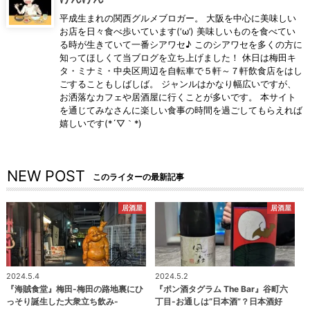
平成生まれの関西グルメブロガー。 大阪を中心に美味しい
お店を日々食べ歩いています(‘ω’) 美味しいものを食べてい
る時が生きていて一番シアワセ♪ このシアワセを多くの方に
知ってほしくて当ブログを立ち上げました！ 休日は梅田キ
タ・ミナミ・中央区周辺を自転車で５軒～７軒飲食店をはし
ごすることもしばしば。 ジャンルはかなり幅広いですが、
お洒落なカフェや居酒屋に行くことが多いです。 本サイト
を通じてみなさんに楽しい食事の時間を過ごしてもらえれば
嬉しいです(*´▽｀*)
NEW POST
このライターの最新記事
居酒屋
居酒屋
2024.5.4
2024.5.2
『海賊食堂』梅田-梅田の路地裏にひ
『ポン酒タグラム The Bar』谷町六
っそり誕生した大衆立ち飲み-
丁目-お通しは“日本酒”？日本酒好