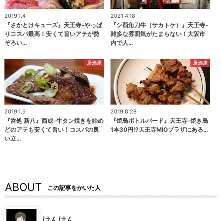
2019.1.4
2021.4.18
『さかとけキューズ』天王寺-やっぱ
『シ酉角刀牛（サカトケ）』天王寺-
りコスパ最高！安くて旨いアテが勢
雑多な雰囲気がたまらない！大阪市
ぞろい…
内で人…
居酒屋
居酒屋
2019.1.5
2019.8.28
『呑処 新八』西成-牛タン焼きを始め
『焼鳥ボトルバード』天王寺-焼き鳥
どのアテも安くて旨い！コスパの良
1本30円!?天王寺MIOプラザにある…
い立…
ABOUT
この記事をかいた人
けんけん