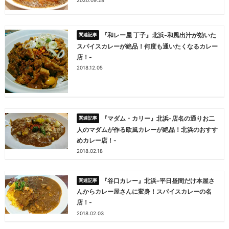
2020.09.28
『和レー屋 丁子』北浜-和風出汁が効いた
スパイスカレーが絶品！何度も通いたくなるカレー
店！-
2018.12.05
『マダム・カリー』北浜-店名の通りお二
人のマダムが作る欧風カレーが絶品！北浜のおすす
めカレー店！-
2018.02.18
『谷口カレー』北浜-平日昼間だけ本屋さ
んからカレー屋さんに変身！スパイスカレーの名
店！-
2018.02.03