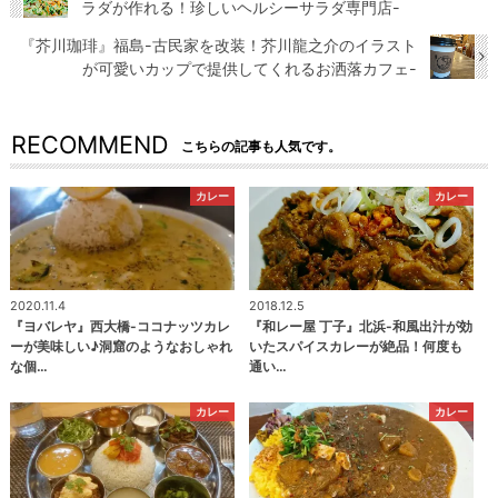
ラダが作れる！珍しいヘルシーサラダ専門店-
『芥川珈琲』福島-古民家を改装！芥川龍之介のイラスト
が可愛いカップで提供してくれるお洒落カフェ-
RECOMMEND
こちらの記事も人気です。
カレー
カレー
2020.11.4
2018.12.5
『ヨバレヤ』西大橋-ココナッツカレ
『和レー屋 丁子』北浜-和風出汁が効
ーが美味しい♪洞窟のようなおしゃれ
いたスパイスカレーが絶品！何度も
な個…
通い…
カレー
カレー