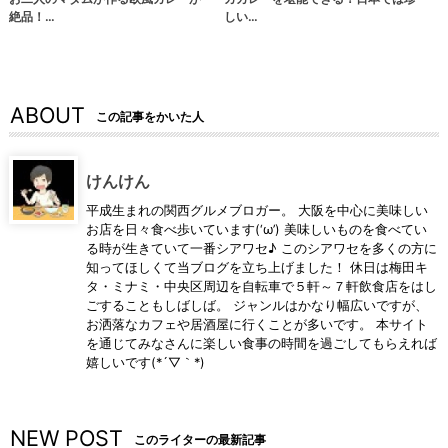
絶品！…
しい…
ABOUT
この記事をかいた人
けんけん
平成生まれの関西グルメブロガー。 大阪を中心に美味しい
お店を日々食べ歩いています(‘ω’) 美味しいものを食べてい
る時が生きていて一番シアワセ♪ このシアワセを多くの方に
知ってほしくて当ブログを立ち上げました！ 休日は梅田キ
タ・ミナミ・中央区周辺を自転車で５軒～７軒飲食店をはし
ごすることもしばしば。 ジャンルはかなり幅広いですが、
お洒落なカフェや居酒屋に行くことが多いです。 本サイト
を通じてみなさんに楽しい食事の時間を過ごしてもらえれば
嬉しいです(*´▽｀*)
NEW POST
このライターの最新記事