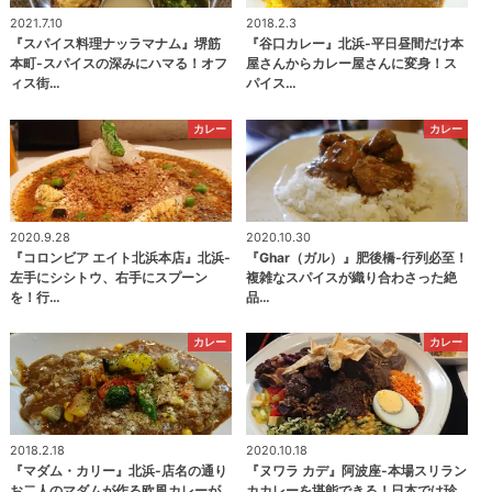
2021.7.10
2018.2.3
『スパイス料理ナッラマナム』堺筋
『谷口カレー』北浜-平日昼間だけ本
本町-スパイスの深みにハマる！オフ
屋さんからカレー屋さんに変身！ス
ィス街…
パイス…
カレー
カレー
2020.9.28
2020.10.30
『コロンビア エイト北浜本店』北浜-
『Ghar（ガル）』肥後橋-行列必至！
左手にシシトウ、右手にスプーン
複雑なスパイスが織り合わさった絶
を！行…
品…
カレー
カレー
2018.2.18
2020.10.18
『マダム・カリー』北浜-店名の通り
『ヌワラ カデ』阿波座-本場スリラン
お二人のマダムが作る欧風カレーが
カカレーを堪能できる！日本では珍