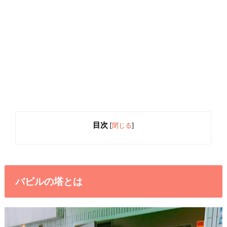
目次
[
閉じる
]
バビルの塔とは