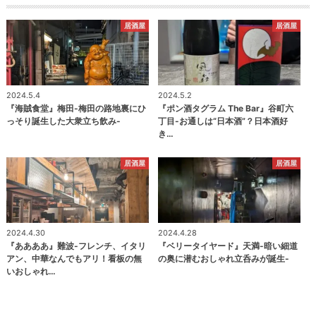
居酒屋
居酒屋
2024.5.4
2024.5.2
『海賊食堂』梅田-梅田の路地裏にひ
『ポン酒タグラム The Bar』谷町六
っそり誕生した大衆立ち飲み-
丁目-お通しは“日本酒”？日本酒好
き…
居酒屋
居酒屋
2024.4.30
2024.4.28
『ああああ』難波-フレンチ、イタリ
『ベリータイヤード』天満-暗い細道
アン、中華なんでもアリ！看板の無
の奥に潜むおしゃれ立呑みが誕生-
いおしゃれ…