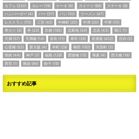
カフェ
(230)
カレー
(19)
ケーキ
(6)
スイーツ
(86)
ステーキ
(9)
ハンバーガー
(4)
バー
(37)
パン
(10)
ラーメン
(47)
レストラン
(70)
三宮
(42)
中崎町
(20)
中津
(20)
中華
(10)
串カツ
(3)
丼
(23)
京都
(182)
北新地
(34)
北浜
(43)
堀江
(1)
天満
(57)
天満橋
(14)
奈良
(11)
寿司
(36)
居酒屋
(402)
庄内
(3)
心斎橋
(53)
新大阪
(4)
本町
(29)
梅田
(162)
河原町
(3)
焼肉
(44)
神戸
(3)
福島
(128)
肥後橋
(15)
蕎麦
(4)
西大橋
(18)
西宮
(1)
難波
(84)
餃子
(16)
おすすめ記事