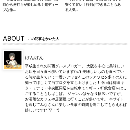
時から角打ちが楽しめる！超ディー
安くて旨い！行列ができることもあ
プな激…
る人気…
ABOUT
この記事をかいた人
けんけん
平成生まれの関西グルメブロガー。 大阪を中心に美味しい
お店を日々食べ歩いています(‘ω’) 美味しいものを食べてい
る時が生きていて一番シアワセ♪ このシアワセを多くの方に
知ってほしくて当ブログを立ち上げました！ 休日は梅田キ
タ・ミナミ・中央区周辺を自転車で５軒～７軒飲食店をはし
ごすることもしばしば。 ジャンルはかなり幅広いですが、
お洒落なカフェや居酒屋に行くことが多いです。 本サイト
を通じてみなさんに楽しい食事の時間を過ごしてもらえれば
嬉しいです(*´▽｀*)