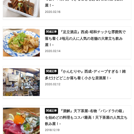
屋！-
2020.02.16
『足立酒店』西成-昭和チックな雰囲気で
落ち着く♪地元の人に人気の老舗の大衆立ち飲み
屋！-
2020.02.14
『かんむりや』西成-ディープすぎる！雑
多だけどどこか落ち着く小さな居酒屋！-
2020.02.12
『酒解』天下茶屋-名物「パンドラの箱」
を始めどの料理もコスパ最高！天下茶屋の人気立ち
飲み屋！-
2018.12.19