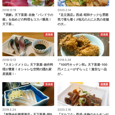
2018.12.19
2020.2.14
『酒解』天下茶屋-名物「パンドラの
『足立酒店』西成-昭和チックな雰囲
箱」を始めどの料理もコスパ最高！
気で落ち着く♪地元の人に人気の老舗
天下茶…
の大…
居酒屋
居酒屋
2018.12.12
2019.5.26
『スタンドメトロ』天下茶屋-創作料
『100円キッチン和』天下茶屋-100
理が豊富！オシャレな空間の隠れ家
円メニューがずらっと！激安な一品
居酒屋！-
が…
居酒屋
居酒屋
2019.5.24
2020.2.16
『有限会社桝屋酒店』天下茶屋-朝9
『マルフク』西成-名物のホルモンが