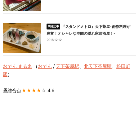
『スタンドメトロ』天下茶屋-創作料理が
豊富！オシャレな空間の隠れ家居酒屋！-
2018.12.12
おでん まる米
（
おでん
/
天下茶屋駅
、
北天下茶屋駅
、
松田町
駅
）
昼総合点
★★★★
☆
4.6