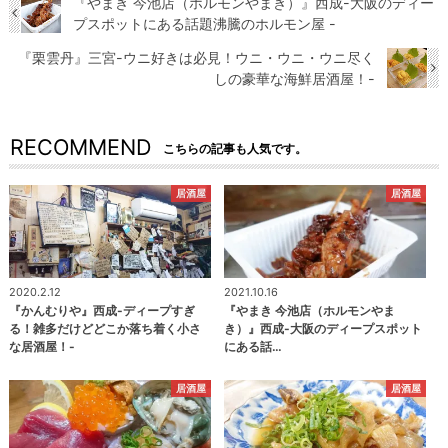
『やまき 今池店（ホルモンやまき）』西成-大阪のディー
プスポットにある話題沸騰のホルモン屋 -
『栗雲丹』三宮-ウニ好きは必見！ウニ・ウニ・ウニ尽く
しの豪華な海鮮居酒屋！-
RECOMMEND
こちらの記事も人気です。
居酒屋
居酒屋
2020.2.12
2021.10.16
『かんむりや』西成-ディープすぎ
『やまき 今池店（ホルモンやま
る！雑多だけどどこか落ち着く小さ
き）』西成-大阪のディープスポット
な居酒屋！-
にある話…
居酒屋
居酒屋