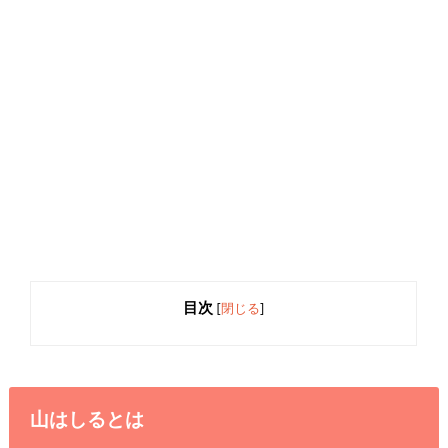
目次
[
閉じる
]
山はしるとは