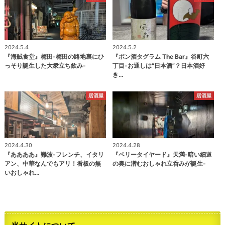
2024.5.4
2024.5.2
『海賊食堂』梅田-梅田の路地裏にひ
『ポン酒タグラム The Bar』谷町六
っそり誕生した大衆立ち飲み-
丁目-お通しは“日本酒”？日本酒好
き…
居酒屋
居酒屋
2024.4.30
2024.4.28
『ああああ』難波-フレンチ、イタリ
『ベリータイヤード』天満-暗い細道
アン、中華なんでもアリ！看板の無
の奥に潜むおしゃれ立呑みが誕生-
いおしゃれ…