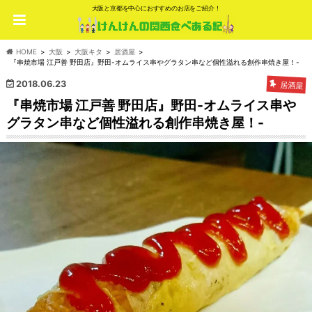
大阪と京都を中心におすすめのお店をご紹介！
HOME
大阪
大阪キタ
居酒屋
『串焼市場 江戸善 野田店』野田-オムライス串やグラタン串など個性溢れる創作串焼き屋！-
2018.06.23
居酒屋
『串焼市場 江戸善 野田店』野田-オムライス串や
グラタン串など個性溢れる創作串焼き屋！-