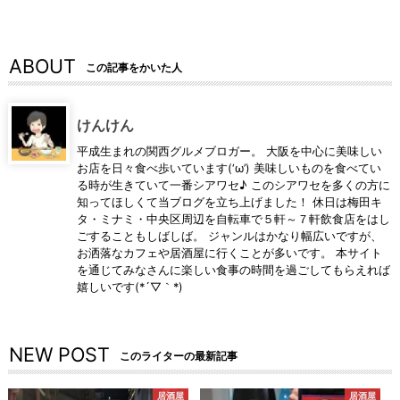
ABOUT
この記事をかいた人
けんけん
平成生まれの関西グルメブロガー。 大阪を中心に美味しい
お店を日々食べ歩いています(‘ω’) 美味しいものを食べてい
る時が生きていて一番シアワセ♪ このシアワセを多くの方に
知ってほしくて当ブログを立ち上げました！ 休日は梅田キ
タ・ミナミ・中央区周辺を自転車で５軒～７軒飲食店をはし
ごすることもしばしば。 ジャンルはかなり幅広いですが、
お洒落なカフェや居酒屋に行くことが多いです。 本サイト
を通じてみなさんに楽しい食事の時間を過ごしてもらえれば
嬉しいです(*´▽｀*)
NEW POST
このライターの最新記事
居酒屋
居酒屋