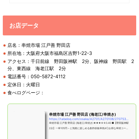
お店データ
店名：串焼市場 江戸善 野田店
所在地：大阪府大阪市福島区吉野1-22-3
アクセス：千日前線 野田阪神駅 2分、阪神線 野田駅 2
分、東西線 海老江駅 2分
電話番号：050-5872-4112
定休日：火曜日
食べログページ：
串焼市場 江戸善 野田店 (海老江/串焼き)
https://tabelog.com/osaka/A2701/A270108/27075338/
串焼市場 江戸善 野田店 (海老江/串焼き)★★★☆☆3.40 ■【野田阪神駅
2分】一串105円～と気軽に楽しめる創作鉄板串焼♪◎お得な串焼コース
も有ります ■予算(夜):￥2,000～￥2,999