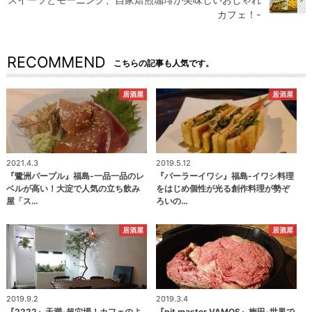
カフェ！-
RECOMMEND
こちらの記事も人気です。
居酒屋
居酒屋
2021.4.3
2019.5.12
『鷺洲パープル』福島-一品一品のレ
『パーラーイワシ』福島-イワシ料理
ベルが高い！大淀で人気の立ち飲み
をはじめ個性が光る創作料理が勢ぞ
屋「ス…
ろいの…
居酒屋
居酒屋
2019.9.2
2019.3.4
『2222』天満-超穴場！カフェのよ
『pit master VAMOS』梅田-世界で