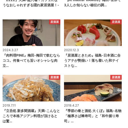
うなおしゃれすぎる隠れ家居酒屋！-
3人しか知らない秘伝の調…
居酒屋
居酒屋
2024.3.27
2020.12.3
『肉料理PINE』梅田-梅田で飲むなら
『居酒屋ときため』福島-日本酒に合
ココ。何食べても旨いオシャレな肉
うアテが勢揃い！落ち着いた和テイ
立…
ストな…
居酒屋
居酒屋
2019.7.11
2019.4.27
『立呑処 新多聞酒蔵』天満-こんなと
『季節の肴と酒処 大くぼ』福島-名物
ころで本格アジアン料理が頂けると
「極厚さば棒寿司」と「和牛握り寿
は驚…
司」…