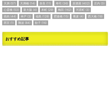
天満
(57)
天満橋
(14)
奈良
(11)
寿司
(36)
居酒屋
(402)
庄内
(3)
心斎橋
(53)
新大阪
(4)
本町
(29)
梅田
(162)
河原町
(3)
焼肉
(44)
神戸
(3)
福島
(128)
肥後橋
(15)
蕎麦
(4)
西大橋
(18)
西宮
(1)
難波
(84)
餃子
(16)
おすすめ記事