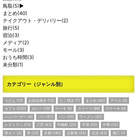
鳥取
(5)
►
まとめ
(40)
テイクアウト・デリバリー
(2)
旅行
(5)
宿泊
(3)
メディア
(2)
モール
(3)
おうち時間
(3)
未分類
(1)
カテゴリー（ジャンル別）
うどん
(12)
お好み焼き
(12)
たこ焼き
(7)
まとめ
(40)
アイス
(3)
カフェ
(230)
カレー
(19)
ケーキ
(6)
スイーツ
(86)
ステーキ
(9)
ハンバーガー
(4)
バー
(37)
パン
(10)
ラーメン
(47)
レストラン
(70)
三宮
(42)
中崎町
(20)
中津
(20)
中華
(10)
串カツ
(3)
丼
(23)
京都
(182)
北新地
(34)
北浜
(43)
堀江
(1)