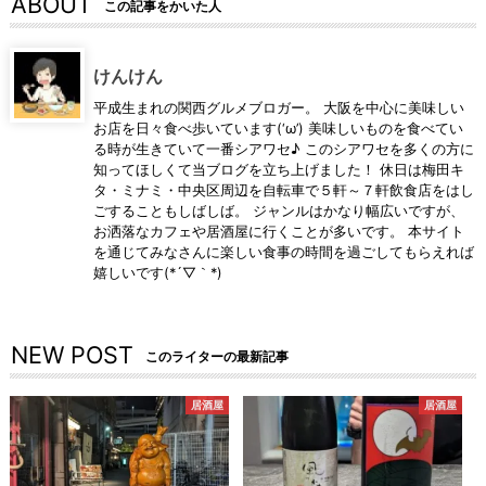
ABOUT
この記事をかいた人
けんけん
平成生まれの関西グルメブロガー。 大阪を中心に美味しい
お店を日々食べ歩いています(‘ω’) 美味しいものを食べてい
る時が生きていて一番シアワセ♪ このシアワセを多くの方に
知ってほしくて当ブログを立ち上げました！ 休日は梅田キ
タ・ミナミ・中央区周辺を自転車で５軒～７軒飲食店をはし
ごすることもしばしば。 ジャンルはかなり幅広いですが、
お洒落なカフェや居酒屋に行くことが多いです。 本サイト
を通じてみなさんに楽しい食事の時間を過ごしてもらえれば
嬉しいです(*´▽｀*)
NEW POST
このライターの最新記事
居酒屋
居酒屋