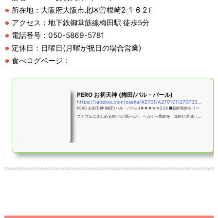
所在地：大阪府大阪市北区曽根崎2-1-6 2Ｆ
アクセス：地下鉄御堂筋線梅田駅 徒歩5分
電話番号：050-5869-5781
定休日：日曜日(月曜が祝日の場合営業)
食べログページ：
PERO お初天神 (梅田/バル・バール)
https://tabelog.com/osaka/A2701/A270101/27073320/
PERO お初天神 (梅田/バル・バール)★★★☆☆3.29 ■新鮮馬肉をリー
ズナブルに楽しめる肉バル“馬ール”。 ヘルシー馬肉を、気軽に美味しく
♪ ■予算(夜):￥3,000～￥3,999