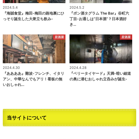
2024.5.4
2024.5.2
『海賊食堂』梅田-梅田の路地裏にひ
『ポン酒タグラム The Bar』谷町六
っそり誕生した大衆立ち飲み-
丁目-お通しは“日本酒”？日本酒好
き…
居酒屋
居酒屋
2024.4.30
2024.4.28
『ああああ』難波-フレンチ、イタリ
『ベリータイヤード』天満-暗い細道
アン、中華なんでもアリ！看板の無
の奥に潜むおしゃれ立呑みが誕生-
いおしゃれ…
当サイトについて