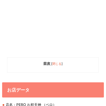
目次
[
閉じる
]
お店データ
店名：PERO お初天神 （ペロ）