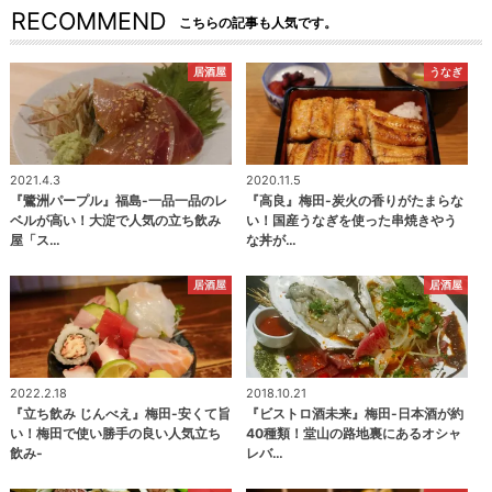
RECOMMEND
こちらの記事も人気です。
居酒屋
うなぎ
2021.4.3
2020.11.5
『鷺洲パープル』福島-一品一品のレ
『高良』梅田-炭火の香りがたまらな
ベルが高い！大淀で人気の立ち飲み
い！国産うなぎを使った串焼きやう
屋「ス…
な丼が…
居酒屋
居酒屋
2022.2.18
2018.10.21
『立ち飲み じんべえ』梅田-安くて旨
『ビストロ酒未来』梅田-日本酒が約
い！梅田で使い勝手の良い人気立ち
40種類！堂山の路地裏にあるオシャ
飲み-
レバ…