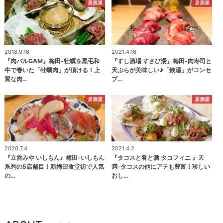
居酒屋
居酒屋
2018.9.16
2021.4.16
『肉バルGAM』梅田-牡蠣を黒毛和
『すし酒場 すさび湯』梅田-肉寿司と
牛で巻いた「牡蠣肉」が頂ける！上
天ぷらが美味しい♪「銭湯」がコンセ
質な肉…
プ…
居酒屋
居酒屋
2020.7.4
2021.4.2
『立呑みや いしもん』梅田-いしもん
『タコスと肴と酒 タコフィニ 』天
系列の5店舗目！新梅田食堂街で人気
満-タコスの他にアテも豊富！珍しい
の…
おし…