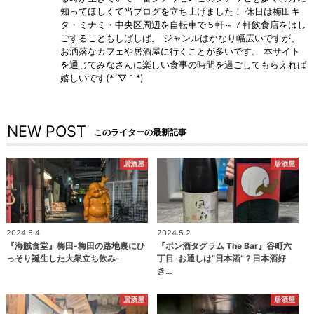
知ってほしくて当ブログを立ち上げました！ 休日は梅田キ
タ・ミナミ・中央区周辺を自転車で５軒～７軒飲食店をはし
ごすることもしばしば。 ジャンルはかなり幅広いですが、
お洒落なカフェや居酒屋に行くことが多いです。 本サイト
を通じてみなさんに楽しい食事の時間を過ごしてもらえれば
嬉しいです(*´▽｀*)
NEW POST
このライターの最新記事
居酒屋
居酒屋
2024.5.4
2024.5.2
『海賊食堂』梅田-梅田の路地裏にひ
『ポン酒タグラム The Bar』谷町六
っそり誕生した大衆立ち飲み-
丁目-お通しは“日本酒”？日本酒好
き…
居酒屋
居酒屋