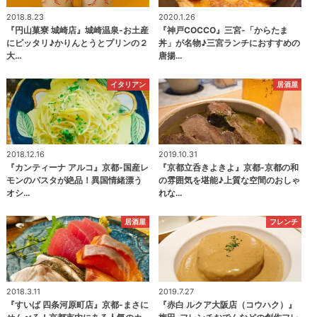
2018.8.23
2020.1.26
『円山菓寮 城崎店』城崎温泉-お土産
『神戸COCCO』三宮-「からたま
にピッタリ♪かりんとうとプリンの２
丼」が名物♪三宮ランチにおすすめの
大…
唐揚…
イタリアン
居酒屋
2018.12.16
2019.10.31
『カンティーナ アルコ』京都-国産レ
『京都立呑きよきよ』京都-京都の和
モンのパスタが絶品！異国情緒漂う
の雰囲気を堪能♪上質な空間のおしゃ
オシ…
れな…
居酒屋
フレンチ
2018.3.11
2019.7.27
『すいば 四条河原町店』京都-まさに
『赤白 ルクア大阪店（コウハク）』