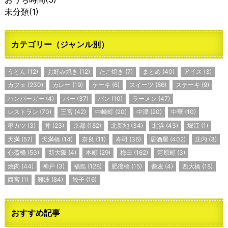
未分類
(1)
カテゴリー（ジャンル別）
うどん
(12)
お好み焼き
(12)
たこ焼き
(7)
まとめ
(40)
アイス
(3)
カフェ
(230)
カレー
(19)
ケーキ
(6)
スイーツ
(86)
ステーキ
(9)
ハンバーガー
(4)
バー
(37)
パン
(10)
ラーメン
(47)
レストラン
(70)
三宮
(42)
中崎町
(20)
中津
(20)
中華
(10)
串カツ
(3)
丼
(23)
京都
(182)
北新地
(34)
北浜
(43)
堀江
(1)
天満
(57)
天満橋
(14)
奈良
(11)
寿司
(36)
居酒屋
(402)
庄内
(3)
心斎橋
(53)
新大阪
(4)
本町
(29)
梅田
(162)
河原町
(3)
焼肉
(44)
神戸
(3)
福島
(128)
肥後橋
(15)
蕎麦
(4)
西大橋
(18)
西宮
(1)
難波
(84)
餃子
(16)
おすすめ記事