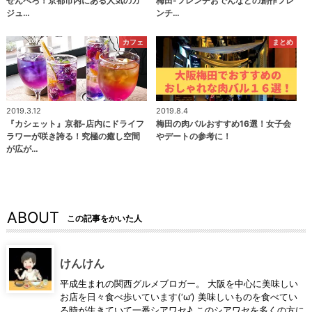
せんべろ！京都市内にある人気のカ
梅田-フレンチおでんなどの創作フレ
ジュ…
ンチ…
カフェ
まとめ
2019.3.12
2019.8.4
『カシェット』京都-店内にドライフ
梅田の肉バルおすすめ16選！女子会
ラワーが咲き誇る！究極の癒し空間
やデートの参考に！
が広が…
ABOUT
この記事をかいた人
けんけん
平成生まれの関西グルメブロガー。 大阪を中心に美味しい
お店を日々食べ歩いています(‘ω’) 美味しいものを食べてい
る時が生きていて一番シアワセ♪ このシアワセを多くの方に