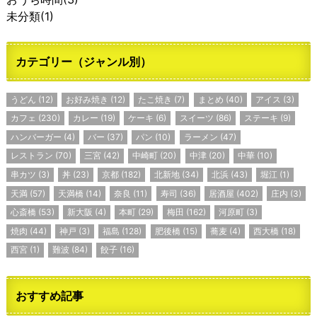
未分類
(1)
カテゴリー（ジャンル別）
うどん
(12)
お好み焼き
(12)
たこ焼き
(7)
まとめ
(40)
アイス
(3)
カフェ
(230)
カレー
(19)
ケーキ
(6)
スイーツ
(86)
ステーキ
(9)
ハンバーガー
(4)
バー
(37)
パン
(10)
ラーメン
(47)
レストラン
(70)
三宮
(42)
中崎町
(20)
中津
(20)
中華
(10)
串カツ
(3)
丼
(23)
京都
(182)
北新地
(34)
北浜
(43)
堀江
(1)
天満
(57)
天満橋
(14)
奈良
(11)
寿司
(36)
居酒屋
(402)
庄内
(3)
心斎橋
(53)
新大阪
(4)
本町
(29)
梅田
(162)
河原町
(3)
焼肉
(44)
神戸
(3)
福島
(128)
肥後橋
(15)
蕎麦
(4)
西大橋
(18)
西宮
(1)
難波
(84)
餃子
(16)
おすすめ記事