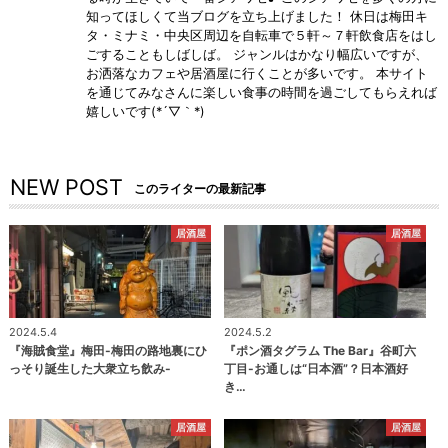
知ってほしくて当ブログを立ち上げました！ 休日は梅田キ
タ・ミナミ・中央区周辺を自転車で５軒～７軒飲食店をはし
ごすることもしばしば。 ジャンルはかなり幅広いですが、
お洒落なカフェや居酒屋に行くことが多いです。 本サイト
を通じてみなさんに楽しい食事の時間を過ごしてもらえれば
嬉しいです(*´▽｀*)
NEW POST
このライターの最新記事
居酒屋
居酒屋
2024.5.4
2024.5.2
『海賊食堂』梅田-梅田の路地裏にひ
『ポン酒タグラム The Bar』谷町六
っそり誕生した大衆立ち飲み-
丁目-お通しは“日本酒”？日本酒好
き…
居酒屋
居酒屋