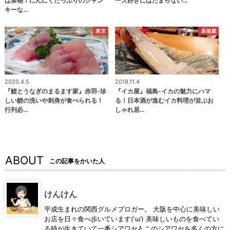
は禁物！にんにくたっぷりのジャン
ーズ好きにはたまらない…
キーな…
東京
居酒屋
2020.4.5
2019.11.4
『鯉とうなぎのまるます家』赤羽-珍
『イカ屋』福島-イカの魅力にハマ
しい鯉の洗いや刺身が食べられる！
る！日本酒が進むイカ料理が並ぶお
行列必…
しゃれ居…
ABOUT
この記事をかいた人
けんけん
平成生まれの関西グルメブロガー。 大阪を中心に美味しい
お店を日々食べ歩いています(‘ω’) 美味しいものを食べてい
る時が生きていて一番シアワセ♪ このシアワセを多くの方に