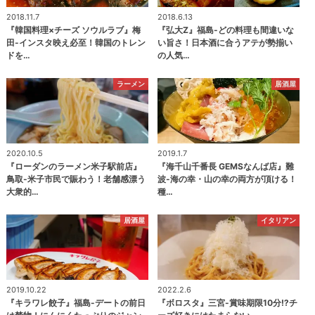
2018.11.7
2018.6.13
『韓国料理×チーズ ソウルラブ』梅
『弘大Z』福島-どの料理も間違いな
田-インスタ映え必至！韓国のトレン
い旨さ！日本酒に合うアテが勢揃い
ドを…
の人気…
ラーメン
居酒屋
2020.10.5
2019.1.7
『ローダンのラーメン米子駅前店』
『海千山千番長 GEMSなんば店』難
鳥取-米子市民で賑わう！老舗感漂う
波-海の幸・山の幸の両方が頂ける！
大衆的…
種…
居酒屋
イタリアン
2019.10.22
2022.2.6
『キラワレ餃子』福島-デートの前日
『ボロスタ』三宮-賞味期限10分⁉チ