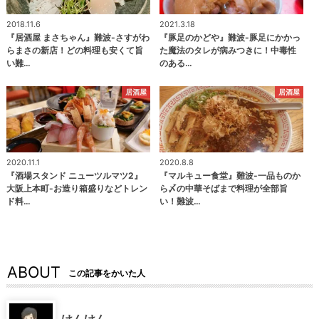
2018.11.6
2021.3.18
『居酒屋 まさちゃん』難波-さすがわ
『豚足のかどや』難波-豚足にかかっ
らまさの新店！どの料理も安くて旨
た魔法のタレが病みつきに！中毒性
い難…
のある…
居酒屋
居酒屋
2020.11.1
2020.8.8
『酒場スタンド ニューツルマツ2』
『マルキュー食堂』難波-一品ものか
大阪上本町-お造り箱盛りなどトレン
ら〆の中華そばまで料理が全部旨
ド料…
い！難波…
ABOUT
この記事をかいた人
けんけん