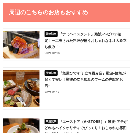
周辺のこちらのお店もおすすめ
『ナミヘイスタンド』難波-ヘビロテ確
定！一工夫された料理が揃うおしゃれなネオ大衆立
ち飲み！-
2021.02.18
『魚屋ひでぞう 立ち呑み店』難波-鮮魚が
旨くて安い！難波の立ち飲みのブームの先駆的お
店-
2021.01.12
『エーストア（A-STORE）』難波-アテが
どれもハイクオリティでびっくり！おしゃれな雰囲