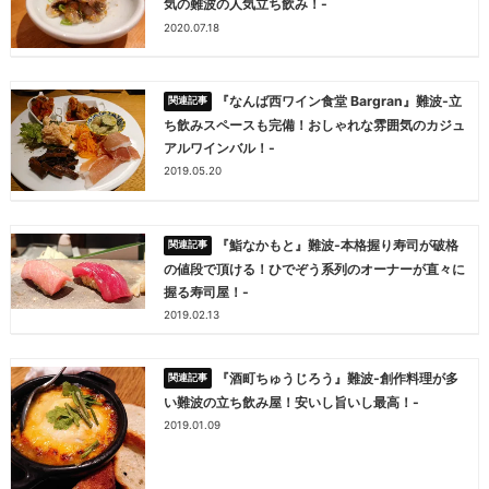
気の難波の人気立ち飲み！-
2020.07.18
『なんば西ワイン食堂 Bargran』難波-立
ち飲みスペースも完備！おしゃれな雰囲気のカジュ
アルワインバル！-
2019.05.20
『鮨なかもと』難波-本格握り寿司が破格
の値段で頂ける！ひでぞう系列のオーナーが直々に
握る寿司屋！-
2019.02.13
『酒町ちゅうじろう』難波-創作料理が多
い難波の立ち飲み屋！安いし旨いし最高！-
2019.01.09