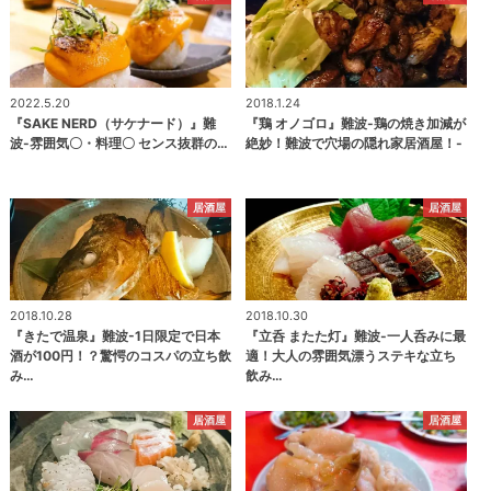
2022.5.20
2018.1.24
『SAKE NERD（サケナード）』難
『鶏 オノゴロ』難波-鶏の焼き加減が
波-雰囲気〇・料理〇 センス抜群の…
絶妙！難波で穴場の隠れ家居酒屋！-
居酒屋
居酒屋
2018.10.28
2018.10.30
『きたで温泉』難波-1日限定で日本
『立呑 またた灯』難波-一人呑みに最
酒が100円！？驚愕のコスパの立ち飲
適！大人の雰囲気漂うステキな立ち
み…
飲み…
居酒屋
居酒屋