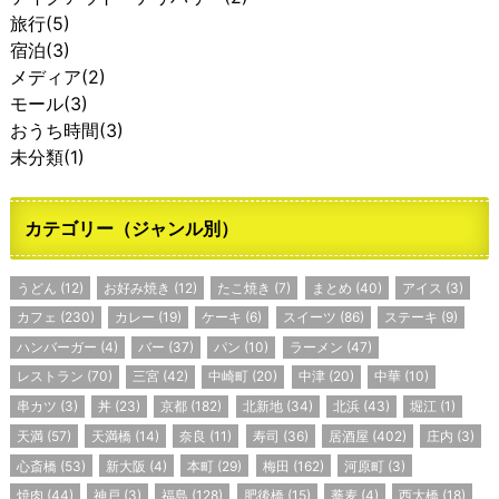
旅行
(5)
宿泊
(3)
メディア
(2)
モール
(3)
おうち時間
(3)
未分類
(1)
カテゴリー（ジャンル別）
うどん
(12)
お好み焼き
(12)
たこ焼き
(7)
まとめ
(40)
アイス
(3)
カフェ
(230)
カレー
(19)
ケーキ
(6)
スイーツ
(86)
ステーキ
(9)
ハンバーガー
(4)
バー
(37)
パン
(10)
ラーメン
(47)
レストラン
(70)
三宮
(42)
中崎町
(20)
中津
(20)
中華
(10)
串カツ
(3)
丼
(23)
京都
(182)
北新地
(34)
北浜
(43)
堀江
(1)
天満
(57)
天満橋
(14)
奈良
(11)
寿司
(36)
居酒屋
(402)
庄内
(3)
心斎橋
(53)
新大阪
(4)
本町
(29)
梅田
(162)
河原町
(3)
焼肉
(44)
神戸
(3)
福島
(128)
肥後橋
(15)
蕎麦
(4)
西大橋
(18)