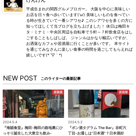
平成生まれの関西グルメブロガー。 大阪を中心に美味しい
お店を日々食べ歩いています(‘ω’) 美味しいものを食べてい
る時が生きていて一番シアワセ♪ このシアワセを多くの方に
知ってほしくて当ブログを立ち上げました！ 休日は梅田キ
タ・ミナミ・中央区周辺を自転車で５軒～７軒飲食店をはし
ごすることもしばしば。 ジャンルはかなり幅広いですが、
お洒落なカフェや居酒屋に行くことが多いです。 本サイト
を通じてみなさんに楽しい食事の時間を過ごしてもらえれば
嬉しいです(*´▽｀*)
NEW POST
このライターの最新記事
居酒屋
居酒屋
2024.5.4
2024.5.2
『海賊食堂』梅田-梅田の路地裏にひ
『ポン酒タグラム The Bar』谷町六
っそり誕生した大衆立ち飲み-
丁目-お通しは“日本酒”？日本酒好