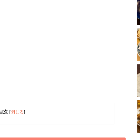
目次
[
閉じる
]