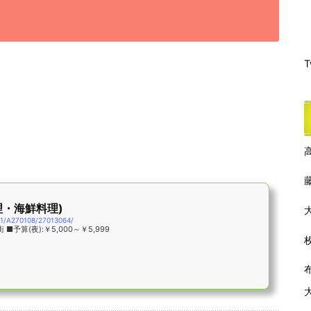
T
理・海鮮料理)
01/A270108/27013064/
■予算(夜):￥5,000～￥5,999