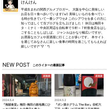
けんけん
平成生まれの関西グルメブロガー。 大阪を中心に美味しい
お店を日々食べ歩いています(‘ω’) 美味しいものを食べてい
る時が生きていて一番シアワセ♪ このシアワセを多くの方に
知ってほしくて当ブログを立ち上げました！ 休日は梅田キ
タ・ミナミ・中央区周辺を自転車で５軒～７軒飲食店をはし
ごすることもしばしば。 ジャンルはかなり幅広いですが、
お洒落なカフェや居酒屋に行くことが多いです。 本サイト
を通じてみなさんに楽しい食事の時間を過ごしてもらえれば
嬉しいです(*´▽｀*)
NEW POST
このライターの最新記事
居酒屋
居酒屋
2024.5.4
2024.5.2
『海賊食堂』梅田-梅田の路地裏にひ
『ポン酒タグラム The Bar』谷町六
っそり誕生した大衆立ち飲み-
丁目-お通しは“日本酒”？日本酒好