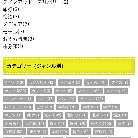
テイクアウト・デリバリー
(2)
旅行
(5)
宿泊
(3)
メディア
(2)
モール
(3)
おうち時間
(3)
未分類
(1)
カテゴリー（ジャンル別）
うどん
(12)
お好み焼き
(12)
たこ焼き
(7)
まとめ
(40)
アイス
(3)
カフェ
(230)
カレー
(19)
ケーキ
(6)
スイーツ
(86)
ステーキ
(9)
ハンバーガー
(4)
バー
(37)
パン
(10)
ラーメン
(47)
レストラン
(70)
三宮
(42)
中崎町
(20)
中津
(20)
中華
(10)
串カツ
(3)
丼
(23)
京都
(182)
北新地
(34)
北浜
(43)
堀江
(1)
天満
(57)
天満橋
(14)
奈良
(11)
寿司
(36)
居酒屋
(402)
庄内
(3)
心斎橋
(53)
新大阪
(4)
本町
(29)
梅田
(162)
河原町
(3)