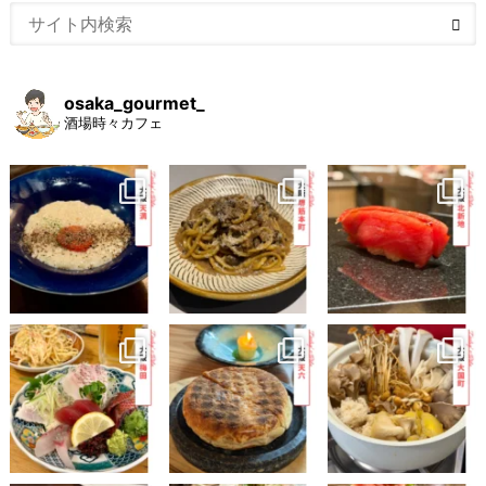
osaka_gourmet_
酒場時々カフェ