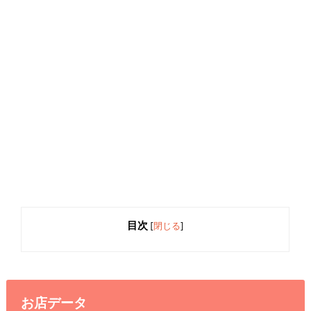
目次
[
閉じる
]
お店データ