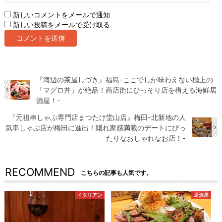
新しいコメントをメールで通知
新しい投稿をメールで受け取る
『海辺の茶屋しづき』福島-ここでしか味わえない極上の
「マグロ丼」が絶品！商店街にひっそり店を構える海鮮居
酒屋！-
『元祖串しゃぶ専門店まつたけ堂山店』梅田-北新地の人
気串しゃぶ店が梅田に進出！隠れ家感満載のデートにぴっ
たりなおしゃれなお店！-
RECOMMEND
こちらの記事も人気です。
イタリアン
居酒屋