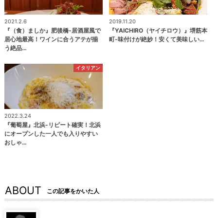
2021.2.6
2019.11.20
『（食）ましか』肥後橋-居酒屋風で
『YAICHIRO（ヤイチロウ）』堺筋本
居心地最高！ワインに合うアテが揃
町-味付けが絶妙！安くて美味しい…
う絶品…
イタリアン
2022.3.24
『葡萄屋』北浜-リピート確実！北浜
にオープンした一人でも入りやすい
おしゃ…
ABOUT
この記事をかいた人