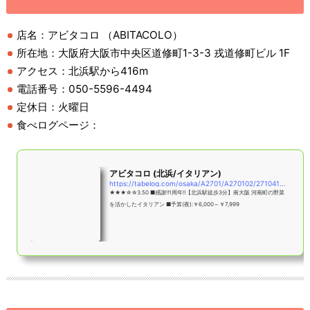
店名：アビタコロ （ABITACOLO）
所在地：大阪府大阪市中央区道修町1-3-3 戎道修町ビル 1F
アクセス：北浜駅から416m
電話番号：050-5596-4494
定休日：火曜日
食べログページ：
アビタコロ (北浜/イタリアン)
https://tabelog.com/osaka/A2701/A270102/27104150/
★★★☆☆3.50 ■感謝‼︎1周年‼︎【北浜駅徒歩3分】南大阪 河南町の野菜
を活かしたイタリアン ■予算(夜):￥6,000～￥7,999