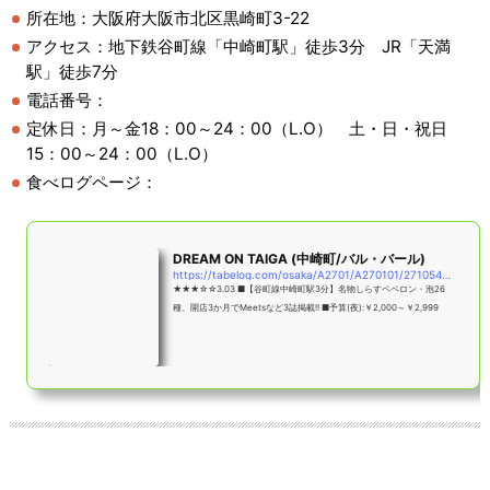
所在地：大阪府大阪市北区黒崎町3-22
アクセス：地下鉄谷町線「中崎町駅」徒歩3分 JR「天満
駅」徒歩7分
電話番号：
定休日：月～金18：00～24：00（L.O） 土・日・祝日
15：00～24：00（L.O）
食べログページ：
DREAM ON TAIGA (中崎町/バル・バール)
https://tabelog.com/osaka/A2701/A270101/27105491/
★★★☆☆3.03 ■【谷町線中崎町駅3分】名物しらすペペロン・泡26
種、開店3か月でMeetsなど3誌掲載!! ■予算(夜):￥2,000～￥2,999