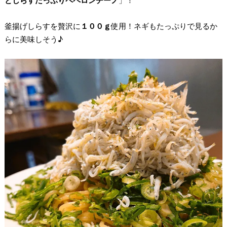
としらすたっぷりペペロンチーノ
」！
釜揚げしらすを贅沢に
１００ｇ
使用！ネギもたっぷりで見るか
らに美味しそう♪