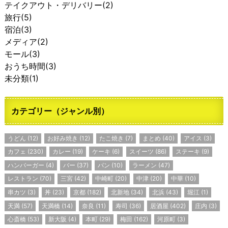
テイクアウト・デリバリー
(2)
旅行
(5)
宿泊
(3)
メディア
(2)
モール
(3)
おうち時間
(3)
未分類
(1)
カテゴリー（ジャンル別）
うどん
(12)
お好み焼き
(12)
たこ焼き
(7)
まとめ
(40)
アイス
(3)
カフェ
(230)
カレー
(19)
ケーキ
(6)
スイーツ
(86)
ステーキ
(9)
ハンバーガー
(4)
バー
(37)
パン
(10)
ラーメン
(47)
レストラン
(70)
三宮
(42)
中崎町
(20)
中津
(20)
中華
(10)
串カツ
(3)
丼
(23)
京都
(182)
北新地
(34)
北浜
(43)
堀江
(1)
天満
(57)
天満橋
(14)
奈良
(11)
寿司
(36)
居酒屋
(402)
庄内
(3)
心斎橋
(53)
新大阪
(4)
本町
(29)
梅田
(162)
河原町
(3)