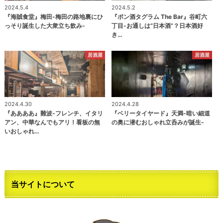
2024.5.4
2024.5.2
『海賊食堂』梅田-梅田の路地裏にひ
『ポン酒タグラム The Bar』谷町六
っそり誕生した大衆立ち飲み-
丁目-お通しは“日本酒”？日本酒好
き…
居酒屋
居酒屋
2024.4.30
2024.4.28
『ああああ』難波-フレンチ、イタリ
『ベリータイヤード』天満-暗い細道
アン、中華なんでもアリ！看板の無
の奥に潜むおしゃれ立呑みが誕生-
いおしゃれ…
当サイトについて