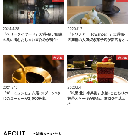
2024.4.28
2020.11.7
『ベリータイヤード』天満-暗い細道
『トワノア （Towanoa）』天満橋-
の奥に潜むおしゃれ立呑みが誕生-
天満橋の人気焼き菓子店が新店をオ…
カフェ
カフェ
2021.3.12
2020.1.4
『ザ・ミュンヒ』八尾-スプーン1さ
『祇園 北川半兵衞』京都-こだわりの
じのコーヒーが2,000円Ȅ…
抹茶とケーキが絶品。築120年以上
の…
ABOUT
この記事をかいた人