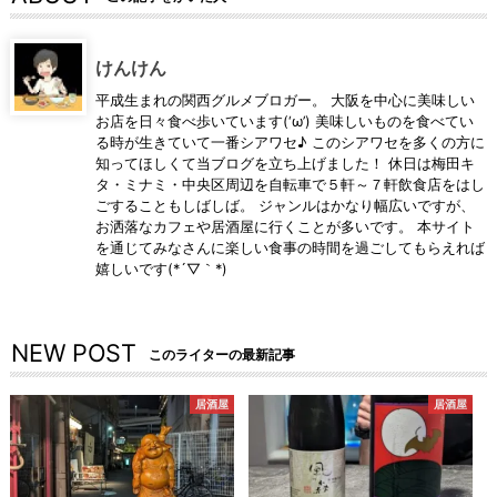
けんけん
平成生まれの関西グルメブロガー。 大阪を中心に美味しい
お店を日々食べ歩いています(‘ω’) 美味しいものを食べてい
る時が生きていて一番シアワセ♪ このシアワセを多くの方に
知ってほしくて当ブログを立ち上げました！ 休日は梅田キ
タ・ミナミ・中央区周辺を自転車で５軒～７軒飲食店をはし
ごすることもしばしば。 ジャンルはかなり幅広いですが、
お洒落なカフェや居酒屋に行くことが多いです。 本サイト
を通じてみなさんに楽しい食事の時間を過ごしてもらえれば
嬉しいです(*´▽｀*)
NEW POST
このライターの最新記事
居酒屋
居酒屋