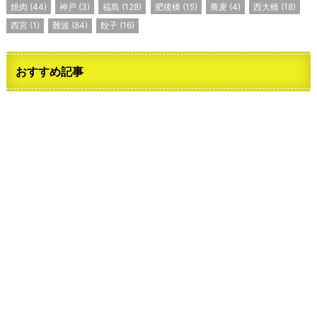
焼肉
(44)
神戸
(3)
福島
(128)
肥後橋
(15)
蕎麦
(4)
西大橋
(18)
西宮
(1)
難波
(84)
餃子
(16)
おすすめ記事