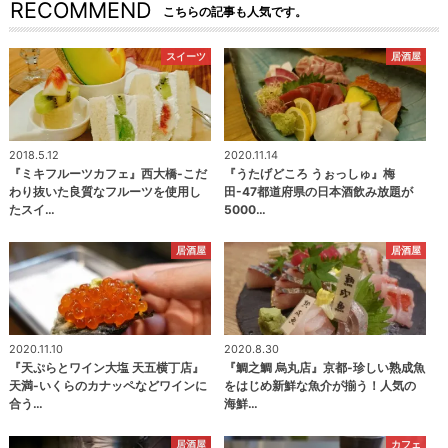
RECOMMEND
こちらの記事も人気です。
スイーツ
居酒屋
2018.5.12
2020.11.14
『ミキフルーツカフェ』西大橋-こだ
『うたげどころ うぉっしゅ』梅
わり抜いた良質なフルーツを使用し
田-47都道府県の日本酒飲み放題が
たスイ…
5000…
居酒屋
居酒屋
2020.11.10
2020.8.30
『天ぷらとワイン大塩 天五横丁店』
『鯛之鯛 烏丸店』京都-珍しい熟成魚
天満-いくらのカナッペなどワインに
をはじめ新鮮な魚介が揃う！人気の
合う…
海鮮…
居酒屋
カフェ