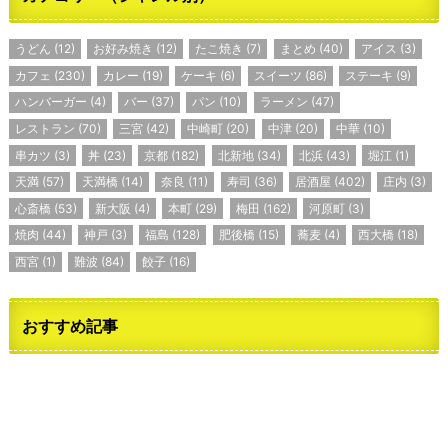
うどん
(12)
お好み焼き
(12)
たこ焼き
(7)
まとめ
(40)
アイス
(3)
カフェ
(230)
カレー
(19)
ケーキ
(6)
スイーツ
(86)
ステーキ
(9)
ハンバーガー
(4)
バー
(37)
パン
(10)
ラーメン
(47)
レストラン
(70)
三宮
(42)
中崎町
(20)
中津
(20)
中華
(10)
串カツ
(3)
丼
(23)
京都
(182)
北新地
(34)
北浜
(43)
堀江
(1)
天満
(57)
天満橋
(14)
奈良
(11)
寿司
(36)
居酒屋
(402)
庄内
(3)
心斎橋
(53)
新大阪
(4)
本町
(29)
梅田
(162)
河原町
(3)
焼肉
(44)
神戸
(3)
福島
(128)
肥後橋
(15)
蕎麦
(4)
西大橋
(18)
西宮
(1)
難波
(84)
餃子
(16)
おすすめ記事