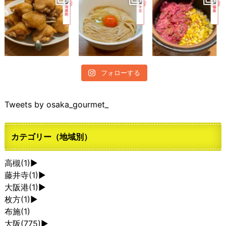
フォローする
Tweets by osaka_gourmet_
カテゴリー（地域別）
高槻
(1)
►
藤井寺
(1)
►
大阪港
(1)
►
枚方
(1)
►
布施
(1)
大阪
(775)
►