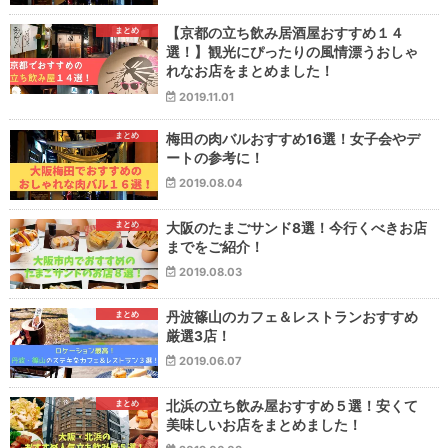
まとめ
【京都の立ち飲み居酒屋おすすめ１４
選！】観光にぴったりの風情漂うおしゃ
れなお店をまとめました！
2019.11.01
まとめ
梅田の肉バルおすすめ16選！女子会やデ
ートの参考に！
2019.08.04
まとめ
大阪のたまごサンド8選！今行くべきお店
までをご紹介！
2019.08.03
まとめ
丹波篠山のカフェ＆レストランおすすめ
厳選3店！
2019.06.07
まとめ
北浜の立ち飲み屋おすすめ５選！安くて
美味しいお店をまとめました！