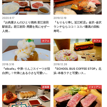
2020.9.17
2019.12.19
『お肉屋さんのひとり焼肉 若江岩田
『もりもり寿し 近江町店』金沢-金沢
駅前店』若江岩田-周囲を気にせず一
ランチならココ！コスパ最高の回転
人焼…
寿司…
カフェ
カフェ
2018.3.16
2018.12.26
『elicafe』中津-りんごスイーツが目
『SCHOOL BUS COFFEE STOP』北
白押し！中津にある小さな可愛い…
浜-本格ラテと可愛いス…
居酒屋
イタリアン