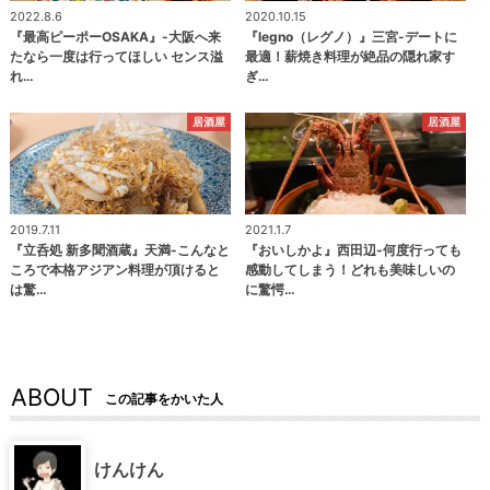
2022.8.6
2020.10.15
『最高ピーポーOSAKA』-大阪へ来
『legno（レグノ）』三宮-デートに
たなら一度は行ってほしい センス溢
最適！薪焼き料理が絶品の隠れ家す
れ…
ぎ…
居酒屋
居酒屋
2019.7.11
2021.1.7
『立呑処 新多聞酒蔵』天満-こんなと
『おいしかよ』西田辺-何度行っても
ころで本格アジアン料理が頂けると
感動してしまう！どれも美味しいの
は驚…
に驚愕…
ABOUT
この記事をかいた人
けんけん