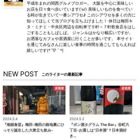
平成生まれの関西グルメブロガー。 大阪を中心に美味しい
お店を日々食べ歩いています(‘ω’) 美味しいものを食べてい
る時が生きていて一番シアワセ♪ このシアワセを多くの方に
知ってほしくて当ブログを立ち上げました！ 休日は梅田キ
タ・ミナミ・中央区周辺を自転車で５軒～７軒飲食店をはし
ごすることもしばしば。 ジャンルはかなり幅広いですが、
お洒落なカフェや居酒屋に行くことが多いです。 本サイト
を通じてみなさんに楽しい食事の時間を過ごしてもらえれば
嬉しいです(*´▽｀*)
NEW POST
このライターの最新記事
居酒屋
居酒屋
2024.5.4
2024.5.2
『海賊食堂』梅田-梅田の路地裏にひ
『ポン酒タグラム The Bar』谷町六
っそり誕生した大衆立ち飲み-
丁目-お通しは“日本酒”？日本酒好
き…