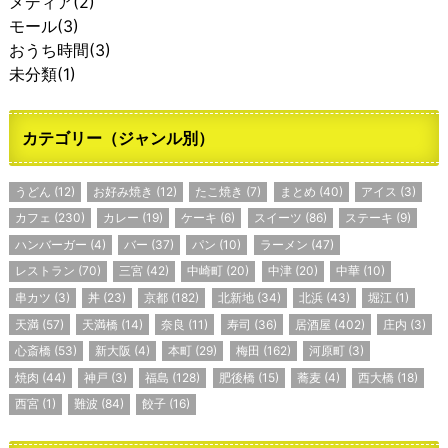
メディア
(2)
モール
(3)
おうち時間
(3)
未分類
(1)
カテゴリー（ジャンル別）
うどん
(12)
お好み焼き
(12)
たこ焼き
(7)
まとめ
(40)
アイス
(3)
カフェ
(230)
カレー
(19)
ケーキ
(6)
スイーツ
(86)
ステーキ
(9)
ハンバーガー
(4)
バー
(37)
パン
(10)
ラーメン
(47)
レストラン
(70)
三宮
(42)
中崎町
(20)
中津
(20)
中華
(10)
串カツ
(3)
丼
(23)
京都
(182)
北新地
(34)
北浜
(43)
堀江
(1)
天満
(57)
天満橋
(14)
奈良
(11)
寿司
(36)
居酒屋
(402)
庄内
(3)
心斎橋
(53)
新大阪
(4)
本町
(29)
梅田
(162)
河原町
(3)
焼肉
(44)
神戸
(3)
福島
(128)
肥後橋
(15)
蕎麦
(4)
西大橋
(18)
西宮
(1)
難波
(84)
餃子
(16)