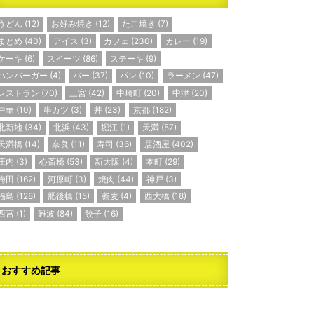
うどん
(12)
お好み焼き
(12)
たこ焼き
(7)
まとめ
(40)
アイス
(3)
カフェ
(230)
カレー
(19)
ケーキ
(6)
スイーツ
(86)
ステーキ
(9)
ハンバーガー
(4)
バー
(37)
パン
(10)
ラーメン
(47)
レストラン
(70)
三宮
(42)
中崎町
(20)
中津
(20)
中華
(10)
串カツ
(3)
丼
(23)
京都
(182)
北新地
(34)
北浜
(43)
堀江
(1)
天満
(57)
天満橋
(14)
奈良
(11)
寿司
(36)
居酒屋
(402)
庄内
(3)
心斎橋
(53)
新大阪
(4)
本町
(29)
梅田
(162)
河原町
(3)
焼肉
(44)
神戸
(3)
福島
(128)
肥後橋
(15)
蕎麦
(4)
西大橋
(18)
西宮
(1)
難波
(84)
餃子
(16)
おすすめ記事