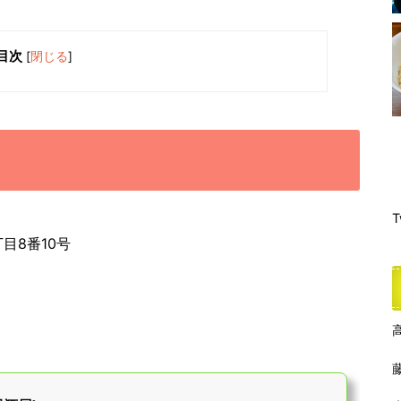
目次
[
閉じる
]
T
目8番10号