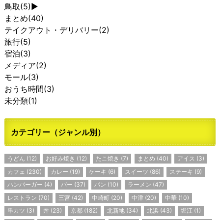
鳥取
(5)
►
まとめ
(40)
テイクアウト・デリバリー
(2)
旅行
(5)
宿泊
(3)
メディア
(2)
モール
(3)
おうち時間
(3)
未分類
(1)
カテゴリー（ジャンル別）
うどん
(12)
お好み焼き
(12)
たこ焼き
(7)
まとめ
(40)
アイス
(3)
カフェ
(230)
カレー
(19)
ケーキ
(6)
スイーツ
(86)
ステーキ
(9)
ハンバーガー
(4)
バー
(37)
パン
(10)
ラーメン
(47)
レストラン
(70)
三宮
(42)
中崎町
(20)
中津
(20)
中華
(10)
串カツ
(3)
丼
(23)
京都
(182)
北新地
(34)
北浜
(43)
堀江
(1)