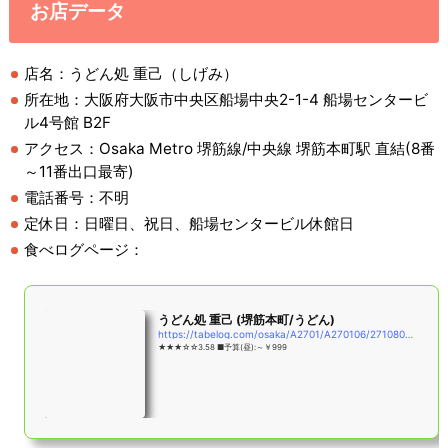
お店データ
店名：うどん処 重己（しげみ）
所在地：大阪府大阪市中央区船場中央2-1-4 船場センタービ
ル4号館 B2F
アクセス：Osaka Metro 堺筋線/中央線 堺筋本町駅 直結(8番
～11番出口最寄)
電話番号：不明
定休日：日曜日、祝日、船場センタービル休館日
食べログページ：
うどん処 重己 (堺筋本町/うどん)
https://tabelog.com/osaka/A2701/A270106/27108088/
★★★☆☆3.58 ■予算(昼):～￥999