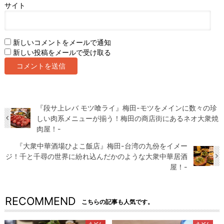
サイト
新しいコメントをメールで通知
新しい投稿をメールで受け取る
『段サ上レバ モツ喰ライ』梅田-モツをメインに数々の珍
しい肉系メニューが揃う！梅田の商店街にあるネオ大衆焼
肉屋！-
『大衆中華酒場ひよこ飯店』梅田-台湾の九份をイメー
ジ！千と千尋の世界に紛れ込んだかのような大衆中華居酒
屋！-
RECOMMEND
こちらの記事も人気です。
うどん
うどん