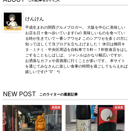
けんけん
平成生まれの関西グルメブロガー。 大阪を中心に美味しい
お店を日々食べ歩いています(‘ω’) 美味しいものを食べてい
る時が生きていて一番シアワセ♪ このシアワセを多くの方に
知ってほしくて当ブログを立ち上げました！ 休日は梅田キ
タ・ミナミ・中央区周辺を自転車で５軒～７軒飲食店をはし
ごすることもしばしば。 ジャンルはかなり幅広いですが、
お洒落なカフェや居酒屋に行くことが多いです。 本サイト
を通じてみなさんに楽しい食事の時間を過ごしてもらえれば
嬉しいです(*´▽｀*)
NEW POST
このライターの最新記事
居酒屋
居酒屋