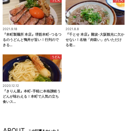
2021.9.18
2021.8.8
『本町製麺所 本店』堺筋本町-つるつ
『千とせ 本店』難波-大阪観光に欠か
るのうどんと鴨丼が旨い！行列ので
せない！名物「肉吸い」がいただけ
きる…
る老…
うどん
2020.12.12
『きりん屋』本町-手軽に本格讃岐う
どんが味わえる！本町で人気の立ち
食いス…
ABOUT
この記事をかいた人