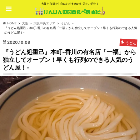
大阪と京都を中心におすすめのお店をご紹介！
HOME
大阪
大阪中央エリア
うどん
『うどん処重己』本町-香川の有名店「一福」から独立してオープン！早くも行列のできる人気
のうどん屋！-
2020.10.08
うどん
『うどん処重己』本町-香川の有名店「一福」から
独立してオープン！早くも行列のできる人気のう
どん屋！-