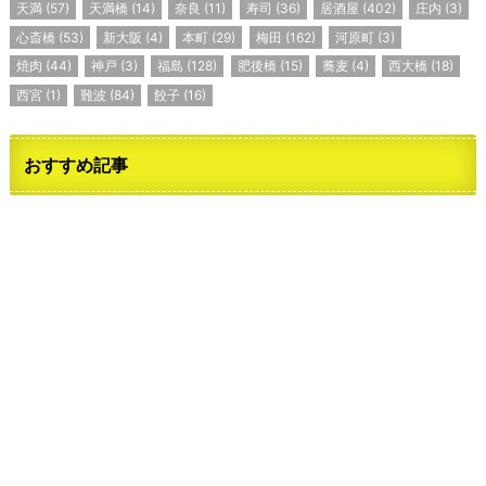
天満
(57)
天満橋
(14)
奈良
(11)
寿司
(36)
居酒屋
(402)
庄内
(3)
心斎橋
(53)
新大阪
(4)
本町
(29)
梅田
(162)
河原町
(3)
焼肉
(44)
神戸
(3)
福島
(128)
肥後橋
(15)
蕎麦
(4)
西大橋
(18)
西宮
(1)
難波
(84)
餃子
(16)
おすすめ記事