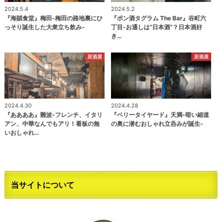
2024.5.4
2024.5.2
『海賊食堂』梅田-梅田の路地裏にひ
『ポン酒タグラム The Bar』谷町六
っそり誕生した大衆立ち飲み-
丁目-お通しは“日本酒”？日本酒好
き…
居酒屋
居酒屋
2024.4.30
2024.4.28
『ああああ』難波-フレンチ、イタリ
『ベリータイヤード』天満-暗い細道
アン、中華なんでもアリ！看板の無
の奥に潜むおしゃれ立呑みが誕生-
いおしゃれ…
当サイトについて