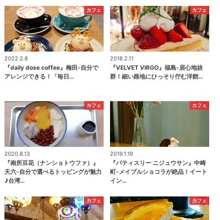
カフェ
カフェ
2022.2.8
2018.2.11
『daily dose coffee』梅田-自分で
『VELVET VIRGO』福島-居心地抜
アレンジできる！「毎日…
群！細い路地にひっそり佇む洋館…
カフェ
カフェ
2020.8.13
2019.1.19
『南所豆花（ナンショトウファ）』
『パティスリー ニジュウサン』中崎
天六-自分で選べるトッピングが魅力
町-メイプルショコラが絶品！イート
♪台湾…
イン…
カフェ
カフェ