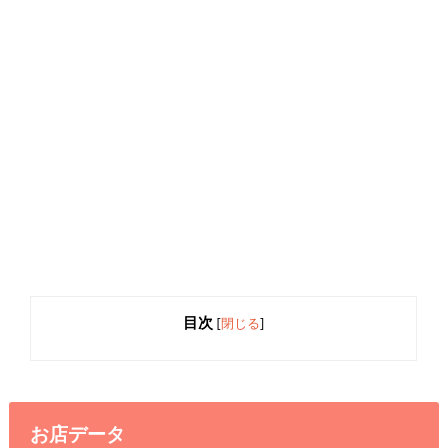
目次
[
閉じる
]
お店データ