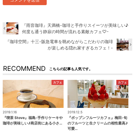
『雨音珈琲』天満橋-珈琲と手作りスイーツが美味しい♪
何度も通う静寂の時間が流れる素敵カフェ♡-
『珈琲空間』十三-阪急電車を眺めながらこだわりの珈琲
が楽しめる隠れ家すぎるカフェ！-
RECOMMEND
こちらの記事も人気です。
カフェ
カフェ
2019.1.16
2019.12.5
『喫茶 Stove』福島-手作りケーキや
『ポップンフルーツカフェ』梅田-旬
珈琲が美味しい♪商店街にある小さ…
のフルーツと生クリームの相性最高♪
可愛…