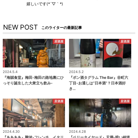
嬉しいです(*´▽｀*)
NEW POST
このライターの最新記事
居酒屋
居酒屋
2024.5.4
2024.5.2
『海賊食堂』梅田-梅田の路地裏にひ
『ポン酒タグラム The Bar』谷町六
っそり誕生した大衆立ち飲み-
丁目-お通しは“日本酒”？日本酒好
き…
居酒屋
居酒屋
2024.4.30
2024.4.28
『ああああ』難波-フレンチ、イタリ
『ベリータイヤード』天満-暗い細道