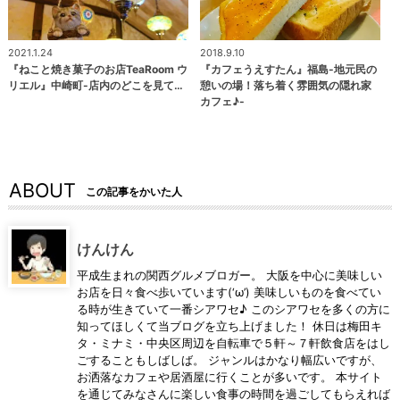
2021.1.24
2018.9.10
『ねこと焼き菓子のお店TeaRoom ウ
『カフェうえすたん』福島-地元民の
リエル』中崎町-店内のどこを見て…
憩いの場！落ち着く雰囲気の隠れ家
カフェ♪-
ABOUT
この記事をかいた人
けんけん
平成生まれの関西グルメブロガー。 大阪を中心に美味しい
お店を日々食べ歩いています(‘ω’) 美味しいものを食べてい
る時が生きていて一番シアワセ♪ このシアワセを多くの方に
知ってほしくて当ブログを立ち上げました！ 休日は梅田キ
タ・ミナミ・中央区周辺を自転車で５軒～７軒飲食店をはし
ごすることもしばしば。 ジャンルはかなり幅広いですが、
お洒落なカフェや居酒屋に行くことが多いです。 本サイト
を通じてみなさんに楽しい食事の時間を過ごしてもらえれば