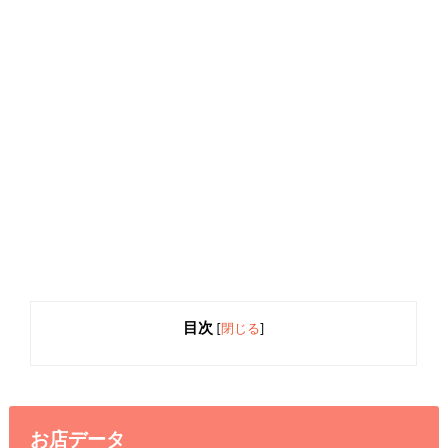
目次
[
閉じる
]
お店データ