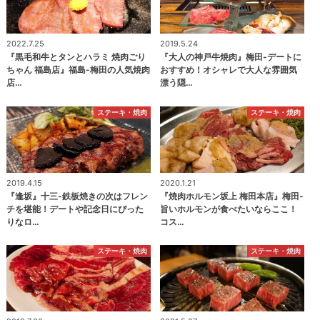
2022.7.25
2019.5.24
『黒毛和牛とタンとハラミ 焼肉ごり
『大人の神戸牛焼肉』梅田-デートに
ちゃん 福島店』福島-梅田の人気焼肉
おすすめ！オシャレで大人な雰囲気
店…
漂う隠…
ステーキ・焼肉
ステーキ・焼肉
2019.4.15
2020.1.21
『逢坂』十三-鉄板焼きの次はフレン
『焼肉ホルモン坂上 梅田本店』梅田-
チを堪能！デートや記念日にぴった
旨いホルモンが食べたいならここ！
りなロ…
コス…
ステーキ・焼肉
ステーキ・焼肉