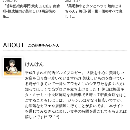
2019.7.30
2021.5.27
『旨味熟成肉専門 焼肉 ふじ山』南森
『黒毛和牛とタンとハラミ 焼肉ごり
町-熟成焼肉が美味しい♪商店街の一
ちゃん』梅田-質・量・価格すべて良
角…
し！…
ABOUT
この記事をかいた人
けんけん
平成生まれの関西グルメブロガー。 大阪を中心に美味しい
お店を日々食べ歩いています(‘ω’) 美味しいものを食べてい
る時が生きていて一番シアワセ♪ このシアワセを多くの方に
知ってほしくて当ブログを立ち上げました！ 休日は梅田キ
タ・ミナミ・中央区周辺を自転車で５軒～７軒飲食店をはし
ごすることもしばしば。 ジャンルはかなり幅広いですが、
お洒落なカフェや居酒屋に行くことが多いです。 本サイト
を通じてみなさんに楽しい食事の時間を過ごしてもらえれば
嬉しいです(*´▽｀*)