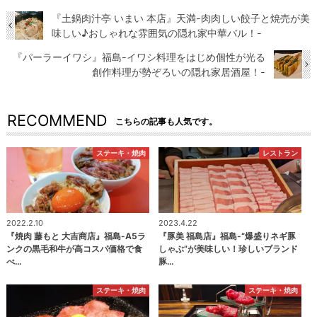
『土鍋肉汁亭 いまい 本店』天満-肉肉しい餃子と焼売が美
味しい♪おしゃれな雰囲気の隠れ家中華バル！-
『パーラーイワシ』福島-イワシ料理をはじめ個性が光る
創作料理が勢ぞろいの隠れ家居酒屋！-
RECOMMEND
こちらの記事も人気です。
ステーキ・焼肉
レストラン
2022.2.10
2023.4.22
『焼肉 藤もと 大吉商店』福島-A5ラ
『豚美 福島店』福島-“爆盛りネギ豚
ンクの黒毛和牛が高コスパ価格で食
しゃぶ”が美味しい！珍しいブランド
べ…
豚…
ステーキ・焼肉
ステーキ・焼肉