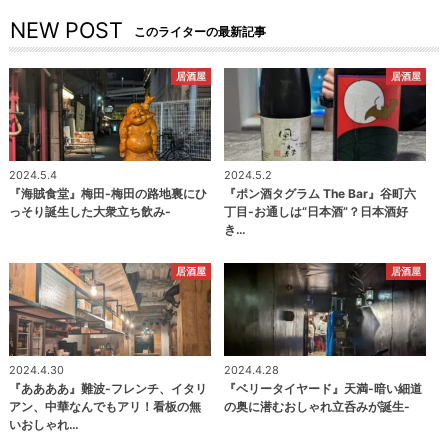
NEW POST
このライターの最新記事
居酒屋
居酒屋
2024.5.4
2024.5.2
『海賊食堂』梅田-梅田の路地裏にひ
『ポン酒タグラム The Bar』谷町六
っそり誕生した大衆立ち飲み-
丁目-お通しは“日本酒”？日本酒好
き…
居酒屋
居酒屋
2024.4.30
2024.4.28
『ああああ』難波-フレンチ、イタリ
『ベリータイヤード』天満-暗い細道
アン、中華なんでもアリ！看板の無
の奥に潜むおしゃれ立呑みが誕生-
いおしゃれ…