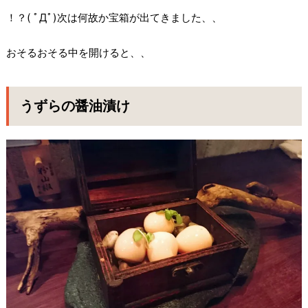
！？( ﾟДﾟ)次は何故か宝箱が出てきました、、
おそるおそる中を開けると、、
うずらの醤油漬け