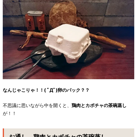
なんじゃこりゃ！！( ﾟДﾟ)卵のパック？？
不思議に思いながら中を開くと、
鶏肉とカボチャの茶碗蒸し
が！！