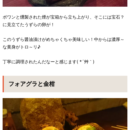
ボワンと燻製された煙が宝箱から立ち上がり、そこには宝石？
に見立てたうずらの卵が！
このうずら醤油漬けがめちゃくちゃ美味しい！中からは濃厚～
な黄身がトロ～リ♪
丁寧に調理されたんだなーと感じます( *´艸｀)
フォアグラと金柑