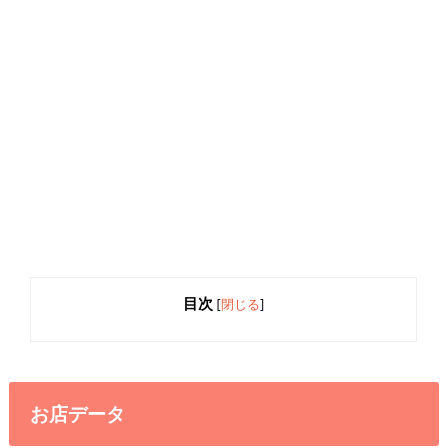
目次
[
閉じる
]
お店データ