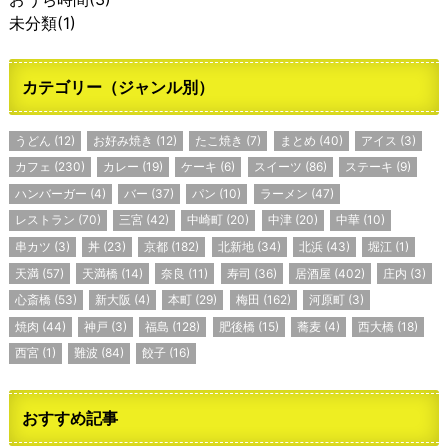
未分類
(1)
カテゴリー（ジャンル別）
うどん
(12)
お好み焼き
(12)
たこ焼き
(7)
まとめ
(40)
アイス
(3)
カフェ
(230)
カレー
(19)
ケーキ
(6)
スイーツ
(86)
ステーキ
(9)
ハンバーガー
(4)
バー
(37)
パン
(10)
ラーメン
(47)
レストラン
(70)
三宮
(42)
中崎町
(20)
中津
(20)
中華
(10)
串カツ
(3)
丼
(23)
京都
(182)
北新地
(34)
北浜
(43)
堀江
(1)
天満
(57)
天満橋
(14)
奈良
(11)
寿司
(36)
居酒屋
(402)
庄内
(3)
心斎橋
(53)
新大阪
(4)
本町
(29)
梅田
(162)
河原町
(3)
焼肉
(44)
神戸
(3)
福島
(128)
肥後橋
(15)
蕎麦
(4)
西大橋
(18)
西宮
(1)
難波
(84)
餃子
(16)
おすすめ記事