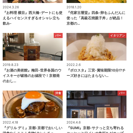
2024.3.26
2018.1.20
『お料理 横目』西大橋-デートにも使
『侘家古暦堂』四条-卵をふんだんに
えるハイセンスすぎるオシャレ立ち
使った「高級石焼親子丼」が絶品！
飲み-
京都の…
バー
イタリアン
2019.8.23
2022.2.6
『お酒の美術館』梅田-世界各国のウ
『ボロスタ』三宮-賞味期限10分⁉チ
イスキーが破格のお値段で！京都発
ーズ好きにはたまらない…
のおし…
洋食
バー
2022.4.18
2024.4.6
『グリル デミ』京都-京都でおいしい
『SUMI』京都-サクっと立ち寄れる