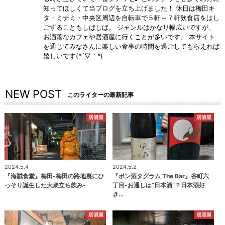
知ってほしくて当ブログを立ち上げました！ 休日は梅田キ
タ・ミナミ・中央区周辺を自転車で５軒～７軒飲食店をはし
ごすることもしばしば。 ジャンルはかなり幅広いですが、
お洒落なカフェや居酒屋に行くことが多いです。 本サイト
を通じてみなさんに楽しい食事の時間を過ごしてもらえれば
嬉しいです(*´▽｀*)
NEW POST
このライターの最新記事
居酒屋
居酒屋
2024.5.4
2024.5.2
『海賊食堂』梅田-梅田の路地裏にひ
『ポン酒タグラム The Bar』谷町六
っそり誕生した大衆立ち飲み-
丁目-お通しは“日本酒”？日本酒好
き…
居酒屋
居酒屋