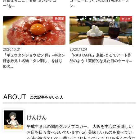
洋食ならここ！名物“タンシチュ
コーヒーとワインの角打ちがオープ
ー”を…
ン-
居酒屋
カフェ
2020.10.31
2020.11.24
『ギュウタンジョウゼツ 倅』-牛タン
『RAU CAFE』京都-まるでアート作
好き必見！名物「タン刺し」をはじ
品のよう！芸術的な見た目のケーキ…
めタ…
ABOUT
この記事をかいた人
けんけん
平成生まれの関西グルメブロガー。 大阪を中心に美味しい
お店を日々食べ歩いています(‘ω’) 美味しいものを食べてい
る時が生きていて一番シアワセ♪ このシアワセを多くの方に