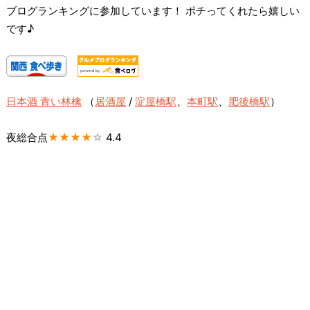
ブログランキングに参加しています！ ポチってくれたら嬉しい
です♪
日本酒 青い林檎
（
居酒屋
/
淀屋橋駅
、
本町駅
、
肥後橋駅
）
夜総合点
★★★★
☆
4.4