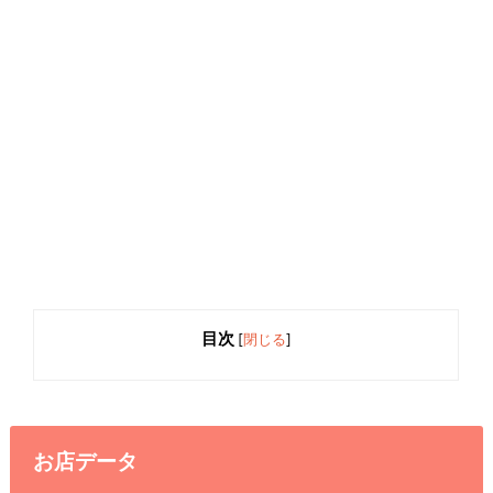
目次
[
閉じる
]
お店データ