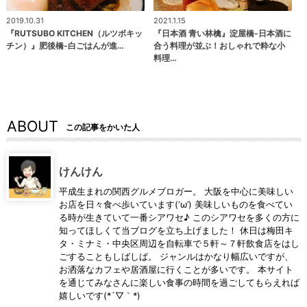
2019.10.31
2021.1.15
『RUTSUBO KITCHEN（ルツボキッ
『日本酒 青い林檎』淀屋橋-日本酒に
チン）』肥後橋-白ごはんが進…
合う料理が並ぶ！おしゃれで粋な小
料理…
ABOUT
この記事をかいた人
けんけん
平成生まれの関西グルメブロガー。 大阪を中心に美味しい
お店を日々食べ歩いています(‘ω’) 美味しいものを食べてい
る時が生きていて一番シアワセ♪ このシアワセを多くの方に
知ってほしくて当ブログを立ち上げました！ 休日は梅田キ
タ・ミナミ・中央区周辺を自転車で５軒～７軒飲食店をはし
ごすることもしばしば。 ジャンルはかなり幅広いですが、
お洒落なカフェや居酒屋に行くことが多いです。 本サイト
を通じてみなさんに楽しい食事の時間を過ごしてもらえれば
嬉しいです(*´▽｀*)