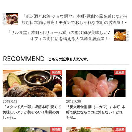
『ポン酒とお魚 ジョウ燗ヤ』本町-縁側で風を感じながら
飲む日本酒は最高！モダンでおしゃれな本町の居酒屋！-
『サル食堂』本町-ボリューム満点の揚げ物が美味しい♪
オフィス街に店を構える人気洋食居酒屋！-
RECOMMEND
こちらの記事も人気です。
居酒屋
居酒屋
2019.6.13
2018.7.30
『スタンド八一郎』堺筋本町-安くて
『炭火焼食堂 膠（ニカワ）』本町-本
美味しいアテが勢ぞろい！和風のお
町で飲むならココは外せない！どれ
しゃれ…
も安…
居酒屋
居酒屋