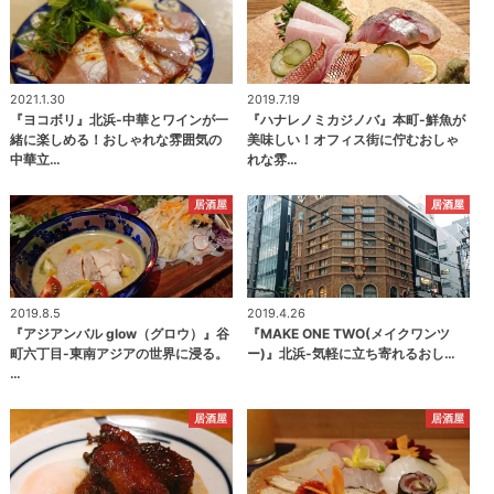
2021.1.30
2019.7.19
『ヨコボリ』北浜-中華とワインが一
『ハナレノミカジノバ』本町-鮮魚が
緒に楽しめる！おしゃれな雰囲気の
美味しい！オフィス街に佇むおしゃ
中華立…
れな雰…
居酒屋
居酒屋
2019.8.5
2019.4.26
『アジアンバル glow（グロウ）』谷
『MAKE ONE TWO(メイクワンツ
町六丁目-東南アジアの世界に浸る。
ー)』北浜-気軽に立ち寄れるおし…
…
居酒屋
居酒屋