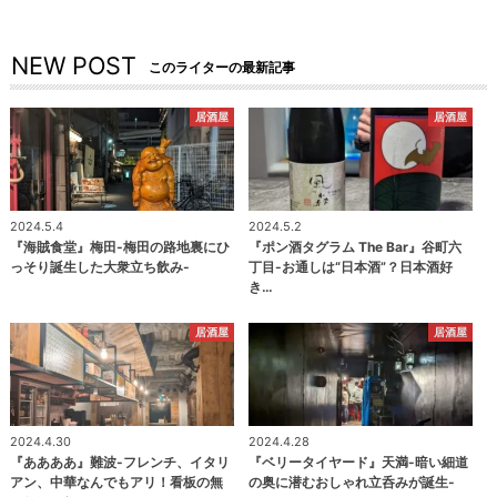
NEW POST
このライターの最新記事
居酒屋
居酒屋
2024.5.4
2024.5.2
『海賊食堂』梅田-梅田の路地裏にひ
『ポン酒タグラム The Bar』谷町六
っそり誕生した大衆立ち飲み-
丁目-お通しは“日本酒”？日本酒好
き…
居酒屋
居酒屋
2024.4.30
2024.4.28
『ああああ』難波-フレンチ、イタリ
『ベリータイヤード』天満-暗い細道
アン、中華なんでもアリ！看板の無
の奥に潜むおしゃれ立呑みが誕生-