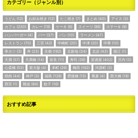
カテゴリー（ジャンル別）
うどん
(12)
お好み焼き
(12)
たこ焼き
(7)
まとめ
(40)
アイス
(3)
カフェ
(230)
カレー
(19)
ケーキ
(6)
スイーツ
(86)
ステーキ
(9)
ハンバーガー
(4)
バー
(37)
パン
(10)
ラーメン
(47)
レストラン
(70)
三宮
(42)
中崎町
(20)
中津
(20)
中華
(10)
串カツ
(3)
丼
(23)
京都
(182)
北新地
(34)
北浜
(43)
堀江
(1)
天満
(57)
天満橋
(14)
奈良
(11)
寿司
(36)
居酒屋
(402)
庄内
(3)
心斎橋
(53)
新大阪
(4)
本町
(29)
梅田
(162)
河原町
(3)
焼肉
(44)
神戸
(3)
福島
(128)
肥後橋
(15)
蕎麦
(4)
西大橋
(18)
西宮
(1)
難波
(84)
餃子
(16)
おすすめ記事