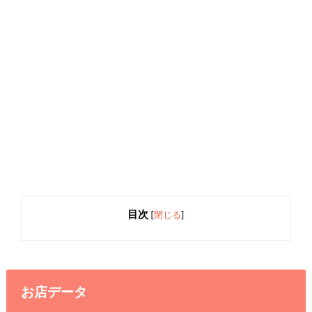
目次
[
閉じる
]
お店データ