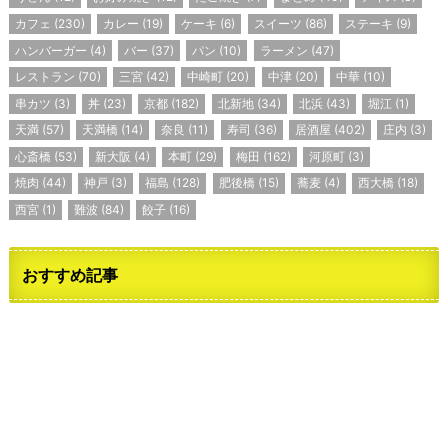
カフェ
(230)
カレー
(19)
ケーキ
(6)
スイーツ
(86)
ステーキ
(9)
ハンバーガー
(4)
バー
(37)
パン
(10)
ラーメン
(47)
レストラン
(70)
三宮
(42)
中崎町
(20)
中津
(20)
中華
(10)
串カツ
(3)
丼
(23)
京都
(182)
北新地
(34)
北浜
(43)
堀江
(1)
天満
(57)
天満橋
(14)
奈良
(11)
寿司
(36)
居酒屋
(402)
庄内
(3)
心斎橋
(53)
新大阪
(4)
本町
(29)
梅田
(162)
河原町
(3)
焼肉
(44)
神戸
(3)
福島
(128)
肥後橋
(15)
蕎麦
(4)
西大橋
(18)
西宮
(1)
難波
(84)
餃子
(16)
おすすめ記事