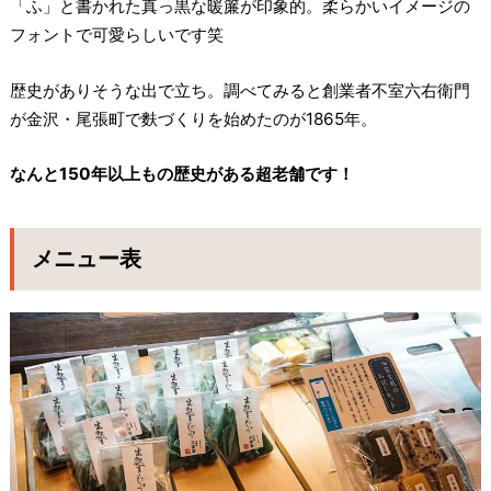
「ふ」と書かれた真っ黒な暖簾が印象的。柔らかいイメージの
フォントで可愛らしいです笑
歴史がありそうな出で立ち。調べてみると創業者不室六右衛門
が金沢・尾張町で麩づくりを始めたのが1865年。
なんと150年以上もの歴史がある超老舗です！
メニュー表