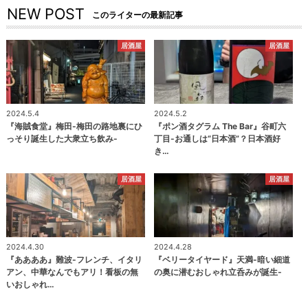
NEW POST
このライターの最新記事
居酒屋
居酒屋
2024.5.4
2024.5.2
『海賊食堂』梅田-梅田の路地裏にひ
『ポン酒タグラム The Bar』谷町六
っそり誕生した大衆立ち飲み-
丁目-お通しは“日本酒”？日本酒好
き…
居酒屋
居酒屋
2024.4.30
2024.4.28
『ああああ』難波-フレンチ、イタリ
『ベリータイヤード』天満-暗い細道
アン、中華なんでもアリ！看板の無
の奥に潜むおしゃれ立呑みが誕生-
いおしゃれ…