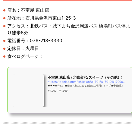
店名：不室屋 東山店
所在地：石川県金沢市東山1-25-3
アクセス：北鉄バス・城下まち金沢周遊バス 橋場町バス停よ
り徒歩6分
電話番号：076-213-3330
定休日：火曜日
食べログページ：
不室屋 東山店 (北鉄金沢/スイーツ（その他）)
https://tabelog.com/ishikawa/A1701/A170101/17006924/
★★★☆☆3.21 ■金沢・東山にある加賀麩の専門ショップ ■予算(昼):
￥1,000～￥1,999