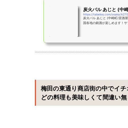
炭火バル あじと (中
https://tabelog.com/osaka/A27
炭火バル あじと (中崎町/居酒
国各地の銘酒が楽しめます！サプライ
梅田の東通り商店街の中でイチ
どの料理も美味しくて間違い無