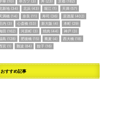
中華
(10)
串カツ
(3)
丼
(23)
京都
(182)
北新地
(34)
北浜
(43)
堀江
(1)
天満
(57)
天満橋
(14)
奈良
(11)
寿司
(36)
居酒屋
(402)
庄内
(3)
心斎橋
(53)
新大阪
(4)
本町
(29)
梅田
(162)
河原町
(3)
焼肉
(44)
神戸
(3)
福島
(128)
肥後橋
(15)
蕎麦
(4)
西大橋
(18)
西宮
(1)
難波
(84)
餃子
(16)
おすすめ記事