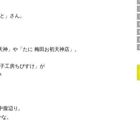
じと」さん。
初天神」や「たに 梅田お初天神店」。
餃子工房ちびすけ」が
♪
中腹辺り。
かな。