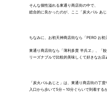
そんな個性溢れる東通り商店街の中で、
総合的に良かったのが、ここ「炭火バル あ
ちなみに、お初天神商店街なら「PERO お
東通り商店街なら「薄利多賣 半兵ヱ」、「
リーズナブルで比較的美味しくて好きなお店
「炭火バルあじと」は、東通り商店街の丁度
入口から歩いて5分～10分ぐらいで到着する