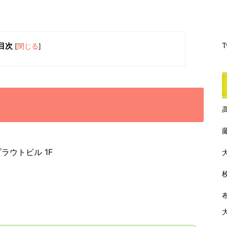
T
目次
[
閉じる
]
ラウトビル 1F