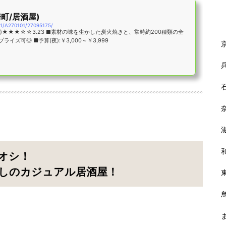
崎町/居酒屋)
01/A270101/27095175/
屋)★★★☆☆3.23 ■素材の味を生かした炭火焼きと、常時約200種類の全
ズ可◎ ■予算(夜):￥3,000～￥3,999
オシ！
しのカジュアル居酒屋！