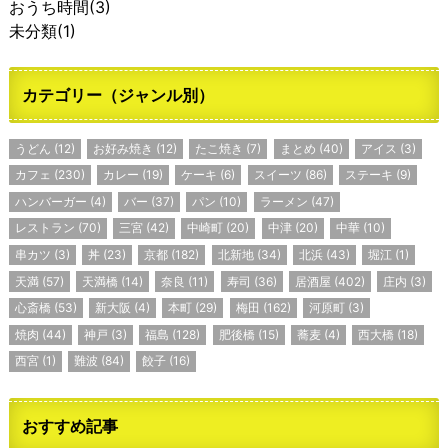
おうち時間
(3)
未分類
(1)
カテゴリー（ジャンル別）
うどん
(12)
お好み焼き
(12)
たこ焼き
(7)
まとめ
(40)
アイス
(3)
カフェ
(230)
カレー
(19)
ケーキ
(6)
スイーツ
(86)
ステーキ
(9)
ハンバーガー
(4)
バー
(37)
パン
(10)
ラーメン
(47)
レストラン
(70)
三宮
(42)
中崎町
(20)
中津
(20)
中華
(10)
串カツ
(3)
丼
(23)
京都
(182)
北新地
(34)
北浜
(43)
堀江
(1)
天満
(57)
天満橋
(14)
奈良
(11)
寿司
(36)
居酒屋
(402)
庄内
(3)
心斎橋
(53)
新大阪
(4)
本町
(29)
梅田
(162)
河原町
(3)
焼肉
(44)
神戸
(3)
福島
(128)
肥後橋
(15)
蕎麦
(4)
西大橋
(18)
西宮
(1)
難波
(84)
餃子
(16)
おすすめ記事