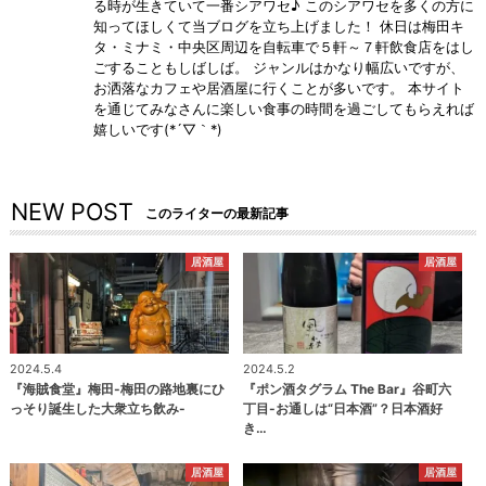
る時が生きていて一番シアワセ♪ このシアワセを多くの方に
知ってほしくて当ブログを立ち上げました！ 休日は梅田キ
タ・ミナミ・中央区周辺を自転車で５軒～７軒飲食店をはし
ごすることもしばしば。 ジャンルはかなり幅広いですが、
お洒落なカフェや居酒屋に行くことが多いです。 本サイト
を通じてみなさんに楽しい食事の時間を過ごしてもらえれば
嬉しいです(*´▽｀*)
NEW POST
このライターの最新記事
居酒屋
居酒屋
2024.5.4
2024.5.2
『海賊食堂』梅田-梅田の路地裏にひ
『ポン酒タグラム The Bar』谷町六
っそり誕生した大衆立ち飲み-
丁目-お通しは“日本酒”？日本酒好
き…
居酒屋
居酒屋