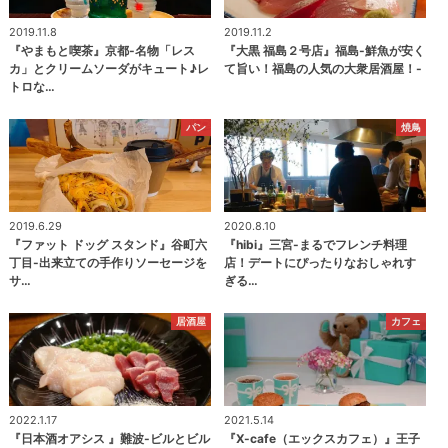
2019.11.8
2019.11.2
『やまもと喫茶』京都-名物「レス
『大黒 福島２号店』福島-鮮魚が安く
カ」とクリームソーダがキュート♪レ
て旨い！福島の人気の大衆居酒屋！-
トロな…
パン
焼鳥
2019.6.29
2020.8.10
『ファット ドッグ スタンド』谷町六
『hibi』三宮-まるでフレンチ料理
丁目-出来立ての手作りソーセージを
店！デートにぴったりなおしゃれす
サ…
ぎる…
居酒屋
カフェ
2022.1.17
2021.5.14
『日本酒オアシス 』難波-ビルとビル
『X-cafe（エックスカフェ）』王子