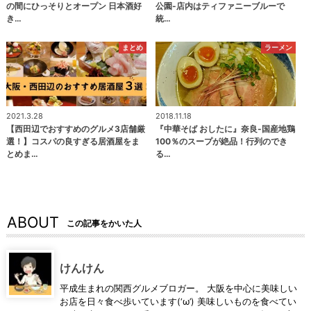
の間にひっそりとオープン 日本酒好
公園-店内はティファニーブルーで
き…
統…
まとめ
ラーメン
2021.3.28
2018.11.18
【西田辺でおすすめのグルメ3店舗厳
『中華そば おしたに』奈良-国産地鶏
選！】コスパの良すぎる居酒屋をま
100％のスープが絶品！行列のでき
とめま…
る…
ABOUT
この記事をかいた人
けんけん
平成生まれの関西グルメブロガー。 大阪を中心に美味しい
お店を日々食べ歩いています(‘ω’) 美味しいものを食べてい