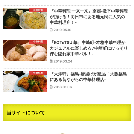
中華料理
『中華料理 一来一来』京都-激辛中華料理
が頂ける！向日市にある地元民に人気の
中華料理店！-
2019.05.10
中華料理
『KOTeTSU 華』中崎町-本格中華料理が
カジュアルに楽しめる♪中崎町にひっそり
佇む隠れ家中華バル！-
2019.03.24
中華料理
『大洋軒』福島-唐揚げが絶品！大阪福島
にある昔ながらの中華料理店-
2018.01.06
当サイトについて