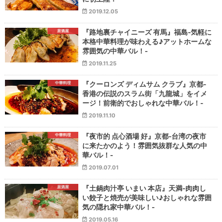
2019.12.05
居酒屋
『路地裏チャイニーズ 有馬』福島-気軽に
本格中華料理が味わえる♪アットホームな
雰囲気の中華バル！-
2019.11.25
中華料理
『クーロンズ ディムサム クラブ』京都-
香港の伝説のスラム街「九龍城」をイメ
ージ！前衛的でおしゃれな中華バル！-
2019.11.10
中華料理
『夜市的 点心酒場 好』京都-台湾の夜市
に来たかのよう！雰囲気抜群な人気の中
華バル！-
2019.07.01
居酒屋
『土鍋肉汁亭 いまい 本店』天満-肉肉し
い餃子と焼売が美味しい♪おしゃれな雰囲
気の隠れ家中華バル！-
2019.05.16