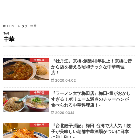
HOME
タグ : 中華
TAG
中華
中華料理
『牡丹江』京橋-創業40年以上！京橋に昔
から店を構える昭和チックな中華料理
店！-
2020.04.02
中華料理
『ラーメン大学梅田店』梅田-量がおかし
すぎる！ボリューム満点のチャーハンが
食べられる中華料理店！-
2020.03.14
中華料理
『台北餃子張記』梅田-台湾で大人気！餃
子が美味しい老舗中華酒場がついに日本
に初上陸！-