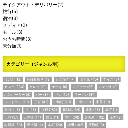
テイクアウト・デリバリー
(2)
旅行
(5)
宿泊
(3)
メディア
(2)
モール
(3)
おうち時間
(3)
未分類
(1)
カテゴリー（ジャンル別）
うどん
(12)
お好み焼き
(12)
たこ焼き
(7)
まとめ
(40)
アイス
(3)
カフェ
(230)
カレー
(19)
ケーキ
(6)
スイーツ
(86)
ステーキ
(9)
ハンバーガー
(4)
バー
(37)
パン
(10)
ラーメン
(47)
レストラン
(70)
三宮
(42)
中崎町
(20)
中津
(20)
中華
(10)
串カツ
(3)
丼
(23)
京都
(182)
北新地
(34)
北浜
(43)
堀江
(1)
天満
(57)
天満橋
(14)
奈良
(11)
寿司
(36)
居酒屋
(402)
庄内
(3)
心斎橋
(53)
新大阪
(4)
本町
(29)
梅田
(162)
河原町
(3)