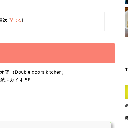
目次
[
閉じる
]
T
ouble doors kitchen）
波スカイオ 5F