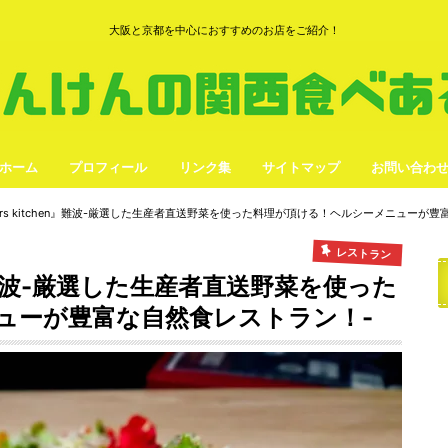
大阪と京都を中心におすすめのお店をご紹介！
ホーム
プロフィール
リンク集
サイトマップ
お問い合わ
 doors kitchen』難波-厳選した生産者直送野菜を使った料理が頂ける！ヘルシーメニューが
レストラン
hen』難波-厳選した生産者直送野菜を使った
ューが豊富な自然食レストラン！-