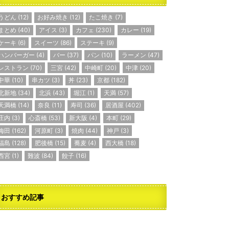
うどん
(12)
お好み焼き
(12)
たこ焼き
(7)
まとめ
(40)
アイス
(3)
カフェ
(230)
カレー
(19)
ケーキ
(6)
スイーツ
(86)
ステーキ
(9)
ハンバーガー
(4)
バー
(37)
パン
(10)
ラーメン
(47)
レストラン
(70)
三宮
(42)
中崎町
(20)
中津
(20)
中華
(10)
串カツ
(3)
丼
(23)
京都
(182)
北新地
(34)
北浜
(43)
堀江
(1)
天満
(57)
天満橋
(14)
奈良
(11)
寿司
(36)
居酒屋
(402)
庄内
(3)
心斎橋
(53)
新大阪
(4)
本町
(29)
梅田
(162)
河原町
(3)
焼肉
(44)
神戸
(3)
福島
(128)
肥後橋
(15)
蕎麦
(4)
西大橋
(18)
西宮
(1)
難波
(84)
餃子
(16)
おすすめ記事