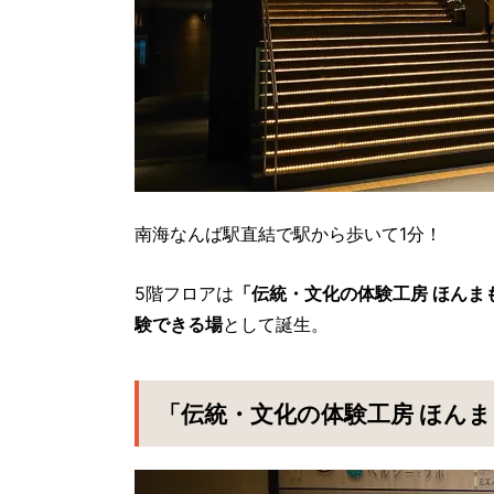
南海なんば駅直結で駅から歩いて1分！
5階フロアは
「伝統・文化の体験工房 ほんま
験できる場
として誕生。
「伝統・文化の体験工房 ほん