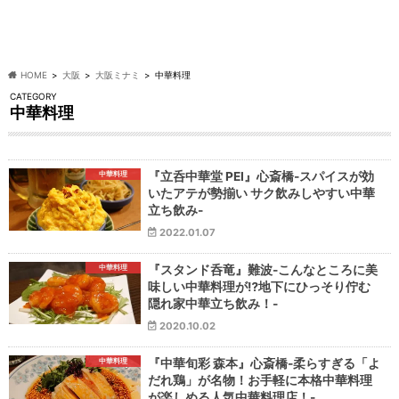
HOME
大阪
大阪ミナミ
中華料理
CATEGORY
中華料理
中華料理
『立呑中華堂 PEI』心斎橋-スパイスが効
いたアテが勢揃い サク飲みしやすい中華
立ち飲み-
2022.01.07
中華料理
『スタンド呑竜』難波-こんなところに美
味しい中華料理が⁉地下にひっそり佇む
隠れ家中華立ち飲み！-
2020.10.02
中華料理
『中華旬彩 森本』心斎橋-柔らすぎる「よ
だれ鶏」が名物！お手軽に本格中華料理
が楽しめる人気中華料理店！-