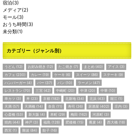
宿泊
(3)
メディア
(2)
モール
(3)
おうち時間
(3)
未分類
(1)
カテゴリー（ジャンル別）
うどん
(12)
お好み焼き
(12)
たこ焼き
(7)
まとめ
(40)
アイス
(3)
カフェ
(230)
カレー
(19)
ケーキ
(6)
スイーツ
(86)
ステーキ
(9)
ハンバーガー
(4)
バー
(37)
パン
(10)
ラーメン
(47)
レストラン
(70)
三宮
(42)
中崎町
(20)
中津
(20)
中華
(10)
串カツ
(3)
丼
(23)
京都
(182)
北新地
(34)
北浜
(43)
堀江
(1)
天満
(57)
天満橋
(14)
奈良
(11)
寿司
(36)
居酒屋
(402)
庄内
(3)
心斎橋
(53)
新大阪
(4)
本町
(29)
梅田
(162)
河原町
(3)
焼肉
(44)
神戸
(3)
福島
(128)
肥後橋
(15)
蕎麦
(4)
西大橋
(18)
西宮
(1)
難波
(84)
餃子
(16)