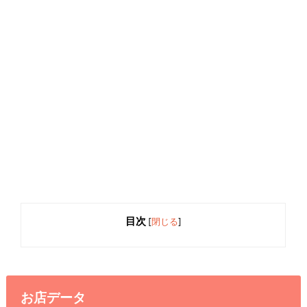
目次
[
閉じる
]
お店データ