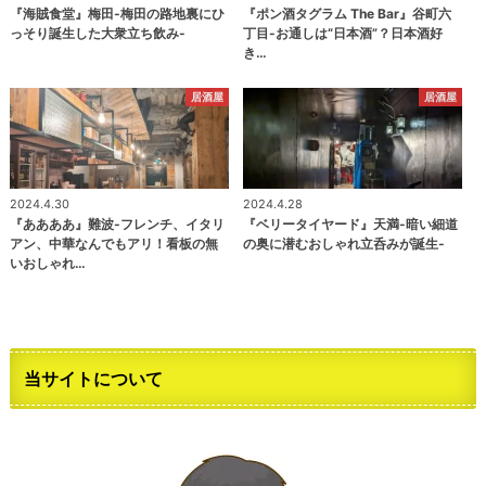
『海賊食堂』梅田-梅田の路地裏にひ
『ポン酒タグラム The Bar』谷町六
っそり誕生した大衆立ち飲み-
丁目-お通しは“日本酒”？日本酒好
き…
居酒屋
居酒屋
2024.4.30
2024.4.28
『ああああ』難波-フレンチ、イタリ
『ベリータイヤード』天満-暗い細道
アン、中華なんでもアリ！看板の無
の奥に潜むおしゃれ立呑みが誕生-
いおしゃれ…
当サイトについて