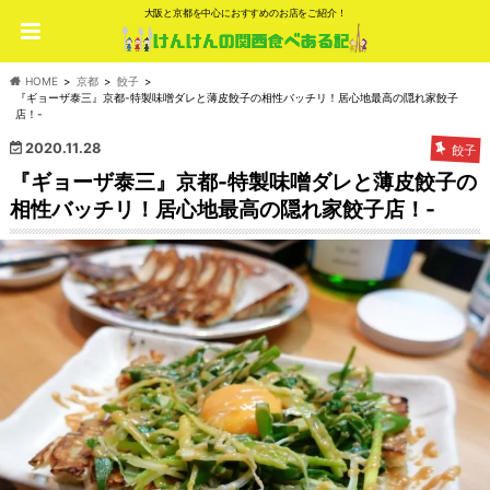
大阪と京都を中心におすすめのお店をご紹介！
HOME
京都
餃子
『ギョーザ泰三』京都-特製味噌ダレと薄皮餃子の相性バッチリ！居心地最高の隠れ家餃子
店！-
2020.11.28
餃子
『ギョーザ泰三』京都-特製味噌ダレと薄皮餃子の
相性バッチリ！居心地最高の隠れ家餃子店！-