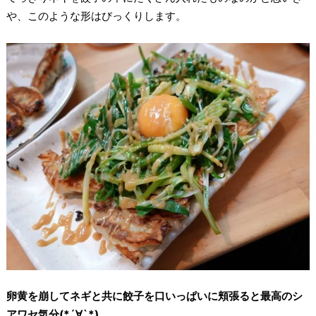
や、このような形はびっくりします。
卵黄を崩してネギと共に餃子を口いっぱいに頬張ると最高のシ
アワセ気分(*´∀`*)