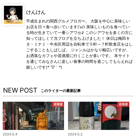
けんけん
平成生まれの関西グルメブロガー。 大阪を中心に美味しい
お店を日々食べ歩いています(‘ω’) 美味しいものを食べてい
る時が生きていて一番シアワセ♪ このシアワセを多くの方に
知ってほしくて当ブログを立ち上げました！ 休日は梅田キ
タ・ミナミ・中央区周辺を自転車で５軒～７軒飲食店をはし
ごすることもしばしば。 ジャンルはかなり幅広いですが、
お洒落なカフェや居酒屋に行くことが多いです。 本サイト
を通じてみなさんに楽しい食事の時間を過ごしてもらえれば
嬉しいです(*´▽｀*)
NEW POST
このライターの最新記事
居酒屋
居酒屋
2024.5.4
2024.5.2