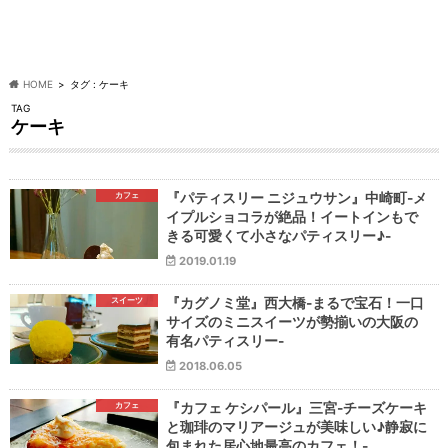
HOME
タグ : ケーキ
TAG
ケーキ
カフェ
『パティスリー ニジュウサン』中崎町-メ
イプルショコラが絶品！イートインもで
きる可愛くて小さなパティスリー♪-
2019.01.19
スイーツ
『カグノミ堂』西大橋-まるで宝石！一口
サイズのミニスイーツが勢揃いの大阪の
有名パティスリー-
2018.06.05
カフェ
『カフェ ケシパール』三宮-チーズケーキ
と珈琲のマリアージュが美味しい♪静寂に
包まれた居心地最高のカフェ！-