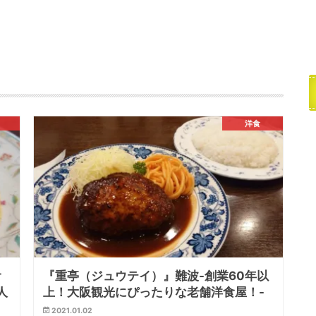
洋食
オ
『重亭（ジュウテイ）』難波-創業60年以
人
上！大阪観光にぴったりな老舗洋食屋！-
2021.01.02