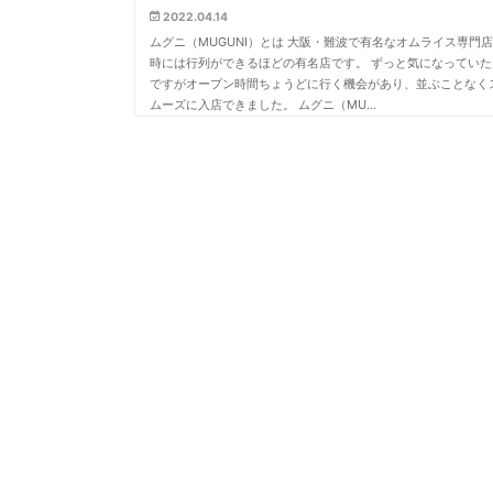
2022.04.14
ムグニ（MUGUNI）とは 大阪・難波で有名なオムライス専門
時には行列ができるほどの有名店です。 ずっと気になっていた
ですがオープン時間ちょうどに行く機会があり、並ぶことなく
ムーズに入店できました。 ムグニ（MU…