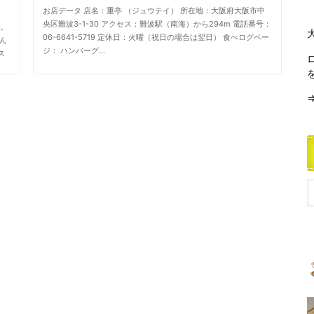
お店データ 店名：重亭 （ジュウテイ） 所在地：大阪府大阪市中
央区難波3-1-30 アクセス：難波駅（南海）から294m 電話番号：
店。
06-6641-5719 定休日：火曜（祝日の場合は翌日） 食べログペー
ん
ジ： ハンバーグ…
ス