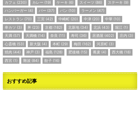
カフェ
(230)
カレー
(19)
ケーキ
(6)
スイーツ
(86)
ステーキ
(9)
ハンバーガー
(4)
バー
(37)
パン
(10)
ラーメン
(47)
レストラン
(70)
三宮
(42)
中崎町
(20)
中津
(20)
中華
(10)
串カツ
(3)
丼
(23)
京都
(182)
北新地
(34)
北浜
(43)
堀江
(1)
天満
(57)
天満橋
(14)
奈良
(11)
寿司
(36)
居酒屋
(402)
庄内
(3)
心斎橋
(53)
新大阪
(4)
本町
(29)
梅田
(162)
河原町
(3)
焼肉
(44)
神戸
(3)
福島
(128)
肥後橋
(15)
蕎麦
(4)
西大橋
(18)
西宮
(1)
難波
(84)
餃子
(16)
おすすめ記事